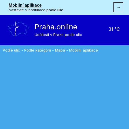
Mobilní aplikace
→
Nastavte si notifikace podle ulic
Praha.online
31 °C
Události v Praze podle ulic
Podle ulic
-
Podle kategorií
-
Mapa
-
Mobilní aplikace