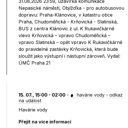
31.08.2026 23:59, uzavírka komunikace
Nepasické náměstí, Objížďka - pro autobusovou
dopravu: Praha-Klánovice, v katastru obce
Praha, Chudoměřická - Krňovická - Slatinská,
BUS z centra Klánovic z ul. K Rukavičkárně
vlevo Krňovická – vpravo Chudoměřická –
vpravo Slatinská – opět vpravo K Rukavičkárně
do pravidelné zastávky Krňovická, která bude
sloužit jako výstupní i nástupní zároveň. Vydal:
ÚMČ Praha 21
15. 07., 15:00 - 02:00
-
havárie vody
-
odkaz
na událost
Havárie vody
Přejít na více informací