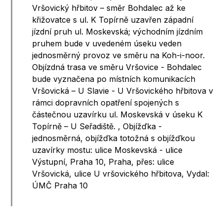
Vršovický hřbitov – směr Bohdalec až ke
křižovatce s ul. K Topírně uzavřen západní
jízdní pruh ul. Moskevská; východním jízdním
pruhem bude v uvedeném úseku veden
jednosměrný provoz ve směru na Koh-i-noor.
Objízdná trasa ve směru Vršovice - Bohdalec
bude vyznačena po místních komunikacích
Vršovická – U Slavie - U Vršovického hřbitova v
rámci dopravních opatření spojených s
částečnou uzavírku ul. Moskevská v úseku K
Topírně – U Seřadiště. , Objížďka -
jednosměrná, objížďka totožná s objížďkou
uzavírky mostu: ulice Moskevská - ulice
Výstupní, Praha 10, Praha, přes: ulice
Vršovická, ulice U vršovického hřbitova, Vydal:
ÚMČ Praha 10