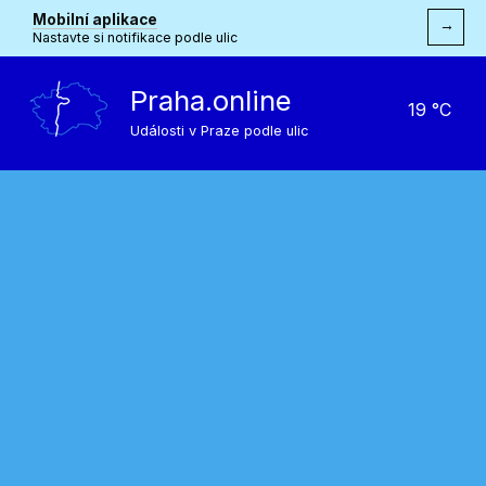
Mobilní aplikace
→
Nastavte si notifikace podle ulic
Praha.online
19 °C
Události v Praze podle ulic