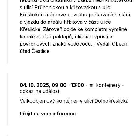
rekonstrukci chodníků v úseku mezi křižovatkou
s ulicí Průhonickou a křižovatkou s ulicí
Křeslickou a úpravě povrchu parkovacích stání
a vjezdu do areálu hřbitova v části ulice
Křeslické. Zároveň dojde ke kompletní výměně
kanalizačních poklopů, uličních vpustí a
povrchových znaků vodovodu. , Vydal: Obecní
úřad Čestlice
04. 10. 2025, 09:00 - 13:00
-
kontejnery
-
odkaz na událost
Velkoobjemový kontejner v ulici Dolnokřeslická
Přejít na více informací