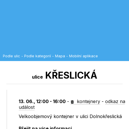
Podle ulic
-
Podle kategorií
-
Mapa
-
Mobilní aplikace
KŘESLICKÁ
ulice
13. 06., 12:00 - 16:00
-
kontejnery
-
odkaz na
událost
Velkoobjemový kontejner v ulici Dolnokřeslická
Přejít na více informací