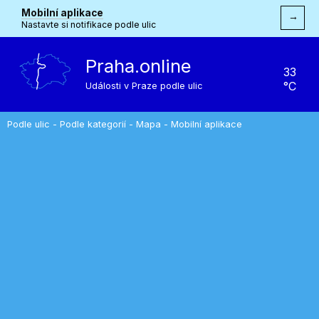
Mobilní aplikace
→
Nastavte si notifikace podle ulic
Praha.online
33
°C
Události v Praze podle ulic
Podle ulic
-
Podle kategorií
-
Mapa
-
Mobilní aplikace