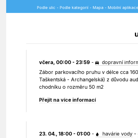
Podle ulic
-
Podle kategorií
-
Mapa
-
Mobilní aplikac
u
včera, 00:00 - 23:59
-
dopravní infor
Zábor parkovacího pruhu v délce cca 160 m
Taškentská - Archangelská) z důvodu audio
chodníku o rozměru 50 m2
Přejít na více informací
23. 04., 18:00 - 01:00
-
havárie vody
-