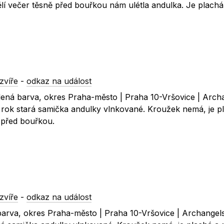
lí večer těsně před bouřkou nám ulétla andulka. Je plachá
zvíře
-
odkaz na událost
zelená barva, okres Praha-město | Praha 10-Vršovice | Arc
 1 rok stará samička andulky vlnkované. Kroužek nemá, je p
ě před bouřkou.
zvíře
-
odkaz na událost
 barva, okres Praha-město | Praha 10-Vršovice | Archangel