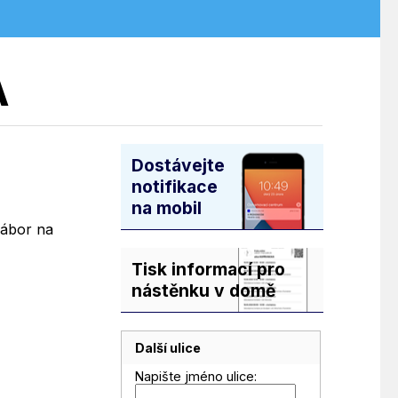
Á
Dostávejte
notifikace
na mobil
zábor na
Tisk informací pro
nástěnku v domě
Další ulice
Napište jméno ulice: