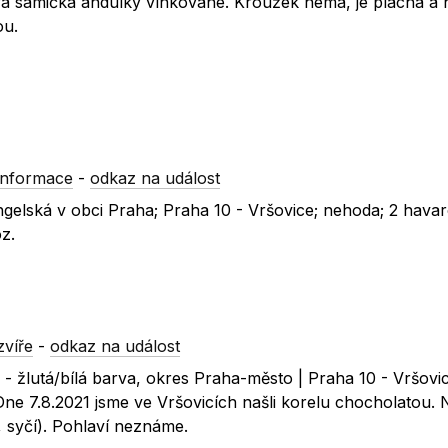
tará samička andulky vlnkované. Kroužek nemá, je plachá a 
ou.
informace
-
odkaz na událost
angelská v obci Praha; Praha 10 - Vršovice; nehoda; 2 hava
oz.
zvíře
-
odkaz na událost
 - žlutá/bílá barva, okres Praha-město | Praha 10 - Vršovic
Dne 7.8.2021 jsme ve Vršovicích našli korelu chocholatou.
, syčí). Pohlaví neznáme.