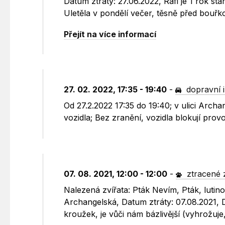
Datum ztráty: 27.06.2022, Rafi je 1 rok s
Uletěla v pondělí večer, těsně před bouřk
Přejít na více informací
27. 02. 2022, 17:35 - 19:40
-
dopravní 
Od 27.2.2022 17:35 do 19:40; v ulici Arch
vozidla; Bez zranění, vozidla blokují prov
07. 08. 2021, 12:00 - 12:00
-
ztracené 
Nalezená zvířata: Pták Nevím, Pták, lutino
Archangelská, Datum ztráty: 07.08.2021, 
kroužek, je vůči nám bázlivější (vyhrožuje