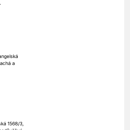
.
hangelská
lachá a
ská 1568/3,