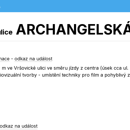
e
ARCHANGELSK
lice
mace
-
odkaz na událost
 ve Vršovické ulici ve směru jízdy z centra (úsek cca ul.
vizuální tvorby - umístění techniky pro film a pohyblivý 
odkaz na událost