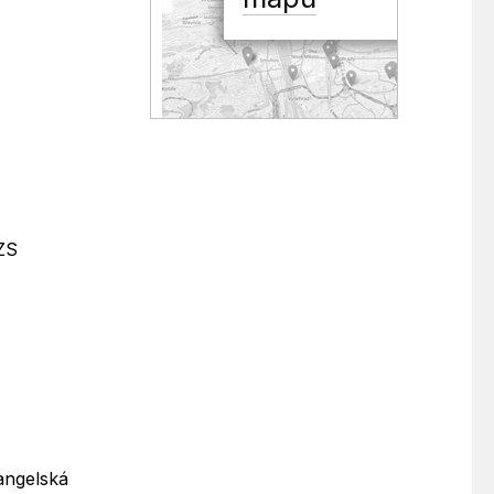
ZS
hangelská