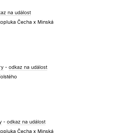
az na událost
atopluka Čecha x Minská
ry
-
odkaz na událost
Tolstého
y
-
odkaz na událost
atopluka Čecha x Minská