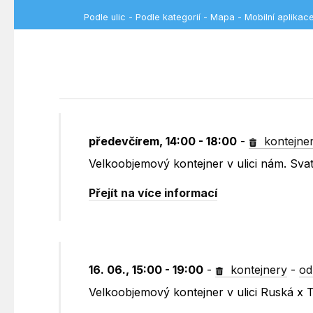
Podle ulic
-
Podle kategorií
-
Mapa
-
Mobilní aplikac
předevčírem, 14:00 - 18:00
-
kontejne
Velkoobjemový kontejner v ulici nám. Sv
Přejít na více informací
16. 06., 15:00 - 19:00
-
kontejnery
-
od
Velkoobjemový kontejner v ulici Ruská x 