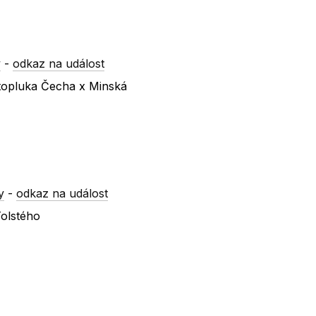
y
-
odkaz na událost
atopluka Čecha x Minská
y
-
odkaz na událost
Tolstého