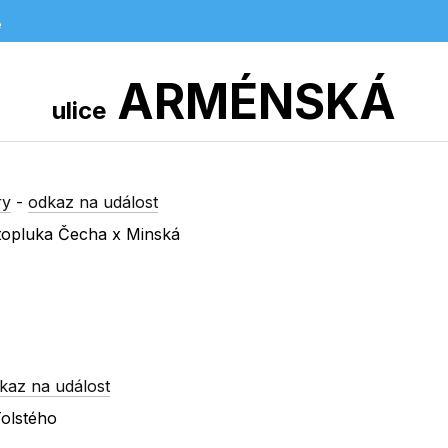
e
ARMÉNSKÁ
ulice
ry
-
odkaz na událost
atopluka Čecha x Minská
kaz na událost
Tolstého