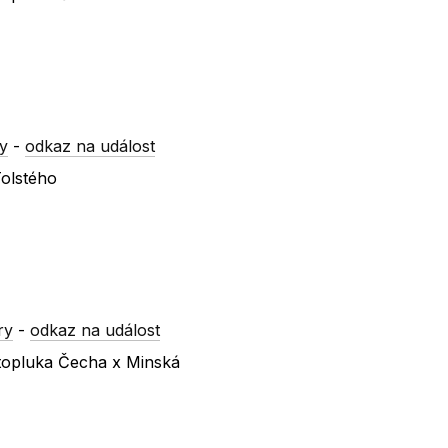
y
-
odkaz na událost
Tolstého
ry
-
odkaz na událost
atopluka Čecha x Minská