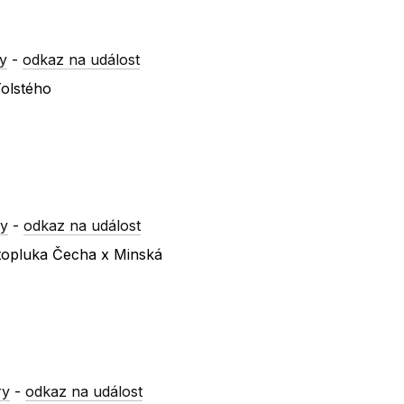
y
-
odkaz na událost
Tolstého
ry
-
odkaz na událost
atopluka Čecha x Minská
ry
-
odkaz na událost