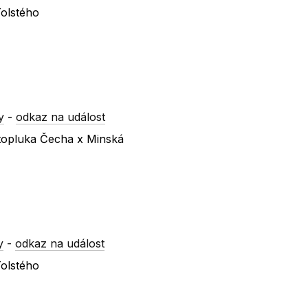
Tolstého
y
-
odkaz na událost
atopluka Čecha x Minská
y
-
odkaz na událost
Tolstého