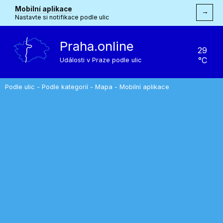
Mobilní aplikace
→
Nastavte si notifikace podle ulic
Praha.online
29
°C
Události v Praze podle ulic
Podle ulic
-
Podle kategorií
-
Mapa
-
Mobilní aplikace