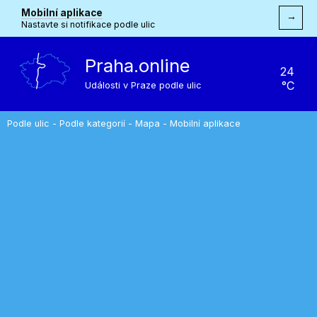
Mobilní aplikace
→
Nastavte si notifikace podle ulic
Praha.online
24
°C
Události v Praze podle ulic
Podle ulic
-
Podle kategorií
-
Mapa
-
Mobilní aplikace