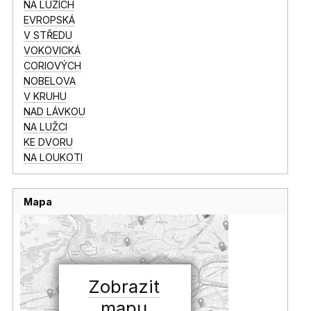
NA LUZÍCH
EVROPSKÁ
V STŘEDU
VOKOVICKÁ
CORIOVÝCH
NOBELOVA
V KRUHU
NAD LÁVKOU
NA LUŽCI
KE DVORU
NA LOUKOTI
Mapa
Zobrazit
mapu