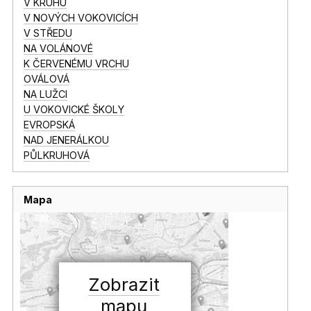
V KRUHU
V NOVÝCH VOKOVICÍCH
V STŘEDU
NA VOLÁNOVÉ
K ČERVENÉMU VRCHU
OVÁLOVÁ
NA LUŽCI
U VOKOVICKÉ ŠKOLY
EVROPSKÁ
NAD JENERÁLKOU
PŮLKRUHOVÁ
Mapa
Zobrazit
mapu