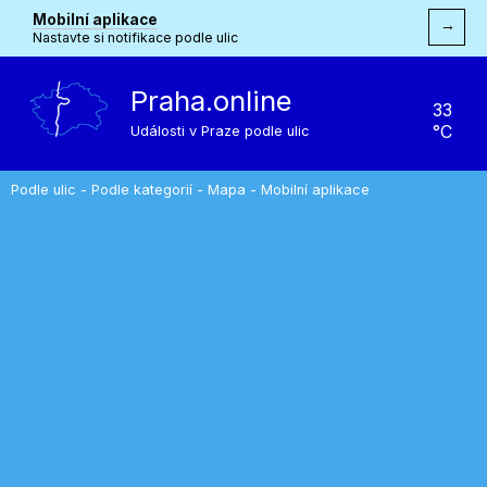
Mobilní aplikace
→
Nastavte si notifikace podle ulic
Praha.online
33
°C
Události v Praze podle ulic
Podle ulic
-
Podle kategorií
-
Mapa
-
Mobilní aplikace