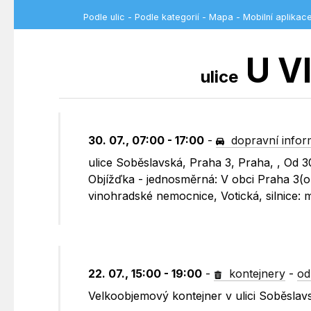
Podle ulic
-
Podle kategorií
-
Mapa
-
Mobilní aplikac
U V
ulice
30. 07., 07:00 - 17:00
-
dopravní info
ulice Soběslavská, Praha 3, Praha, , Od 3
Objížďka - jednosměrná: V obci Praha 3(
vinohradské nemocnice, Votická, silnice:
22. 07., 15:00 - 19:00
-
kontejnery
-
od
Velkoobjemový kontejner v ulici Soběslav