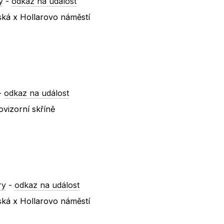
y
-
odkaz na událost
ská x Hollarovo náměstí
-
odkaz na událost
vizorní skříně
ry
-
odkaz na událost
ská x Hollarovo náměstí