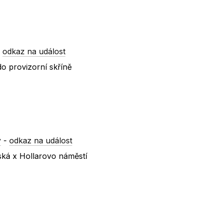
-
odkaz na událost
o provizorní skříně
y
-
odkaz na událost
ská x Hollarovo náměstí