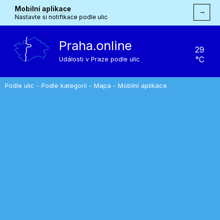
Mobilní aplikace
→
Nastavte si notifikace podle ulic
Praha.online
29
°C
Události v Praze podle ulic
Podle ulic
-
Podle kategorií
-
Mapa
-
Mobilní aplikace