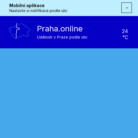
Mobilní aplikace
→
Nastavte si notifikace podle ulic
Praha.online
24
°C
Události v Praze podle ulic