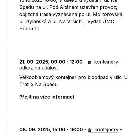
10.10.2025 16:00, V úseku u vyústění ul. Na
Spádu na ul. Pod Altánem uzavřen provoz;
objízdná trasa vyznačena po ul. Molitorovská,
ul. Bylanská a ul. Na Vrších. , Vydal: ÚMČ
Praha 10
21. 09. 2025, 09:00 - 12:00
-
kontejnery
-
odkaz na událost
Velkoobjemový kontejner pro bioodpad v ulici U
Trati x Na Spádu
Přejít na více informací
08. 09. 2025, 15:00 - 19:00
-
kontejnery
-