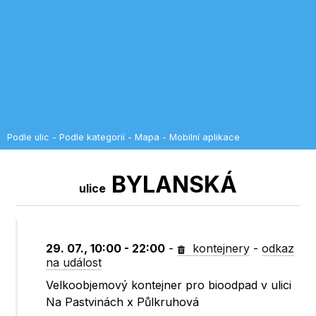
Podle ulic
-
Podle kategorií
-
Mapa
-
Mobilní aplikace
BYLANSKÁ
ulice
29. 07., 10:00 - 22:00
-
kontejnery
-
odkaz
na událost
Velkoobjemový kontejner pro bioodpad v ulici
Na Pastvinách x Půlkruhová