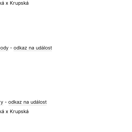
ská x Krupská
vody
-
odkaz na událost
ry
-
odkaz na událost
ská x Krupská