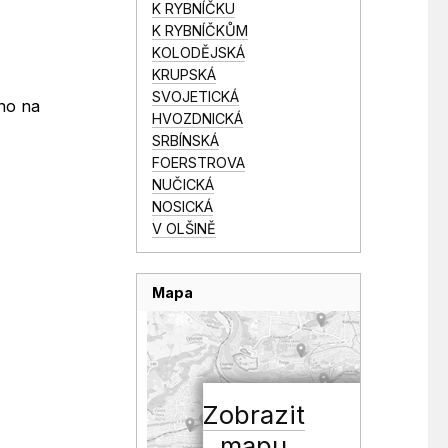
K RYBNÍČKU
K RYBNÍČKŮM
KOLODĚJSKÁ
KRUPSKÁ
SVOJETICKÁ
hno na
HVOZDNICKÁ
SRBÍNSKÁ
FOERSTROVA
NUČICKÁ
NOSICKÁ
V OLŠINĚ
Mapa
Zobrazit
mapu