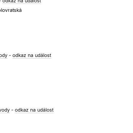
-
odkaz na událost
lovratská
ody
-
odkaz na událost
vody
-
odkaz na událost