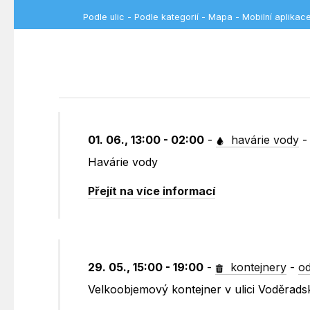
Podle ulic
-
Podle kategorií
-
Mapa
-
Mobilní aplikac
01. 06., 13:00 - 02:00
-
havárie vody
Havárie vody
Přejít na více informací
29. 05., 15:00 - 19:00
-
kontejnery
-
od
Velkoobjemový kontejner v ulici Voděrad