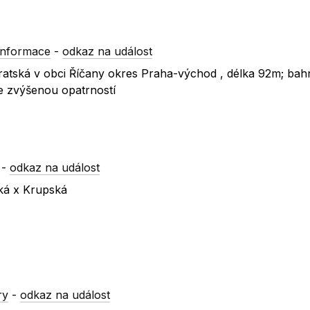
informace
-
odkaz na událost
ovratská v obci Říčany okres Praha-východ , délka 92m; ba
e zvýšenou opatrností
-
odkaz na událost
ská x Krupská
ry
-
odkaz na událost