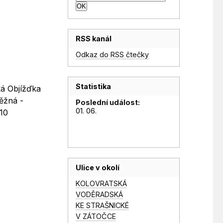
RSS kanál
Odkaz do RSS čtečky
Statistika
ká Objížďka
běžná -
Poslední událost:
01. 06.
 10
Ulice v okolí
KOLOVRATSKÁ
VODĚRADSKÁ
KE STRAŠNICKÉ
V ZÁTOČCE