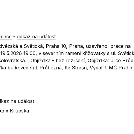
rmace
-
odkaz na událost
edvězská a Světická, Praha 10, Praha, uzavřeno, práce na
 19.5.2026 19:00, v severním rameni křižovatky s ul. Světic
lovratská. , Objížďka - bez rozlišení, Objížďka: ulice Prů
žďka bude vede ul. Průběžná, Ke Strašn, Vydal: ÚMČ Praha
dkaz na událost
ská x Krupská