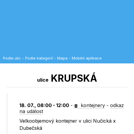
Podle ulic
-
Podle kategorií
-
Mapa
-
Mobilní aplikace
KRUPSKÁ
ulice
18. 07., 08:00 - 12:00
-
kontejnery
-
odkaz
na událost
Velkoobjemový kontejner v ulici Nučická x
Dubečská