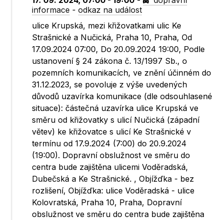
17. 09. 2024, 07:00 - 19:00
-
dopravní
informace
-
odkaz na událost
ulice Krupská, mezi křižovatkami ulic Ke
Strašnické a Nučická, Praha 10, Praha, Od
17.09.2024 07:00, Do 20.09.2024 19:00, Podle
ustanovení § 24 zákona č. 13/1997 Sb., o
pozemních komunikacích, ve znění účinném do
31.12.2023, se povoluje z výše uvedených
důvodů uzavírka komunikace (dle odsouhlasené
situace): částečná uzavírka ulice Krupská ve
směru od křižovatky s ulicí Nučická (západní
větev) ke křižovatce s ulicí Ke Strašnické v
termínu od 17.9.2024 (7:00) do 20.9.2024
(19:00). Dopravní obslužnost ve směru do
centra bude zajištěna ulicemi Voděradská,
Dubečská a Ke Strašnické. , Objížďka - bez
rozlišení, Objížďka: ulice Voděradská - ulice
Kolovratská, Praha 10, Praha, Dopravní
obslužnost ve směru do centra bude zajištěna