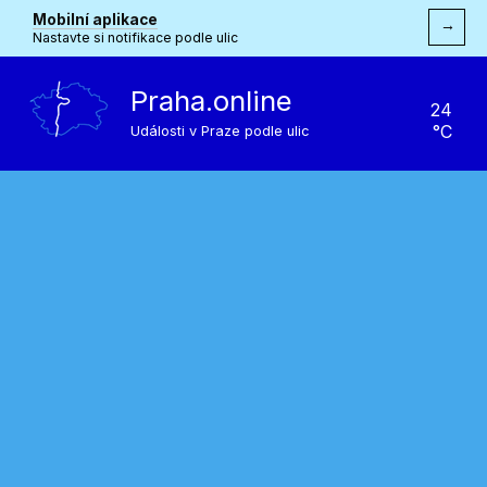
Mobilní aplikace
→
Nastavte si notifikace podle ulic
Praha.online
24
°C
Události v Praze podle ulic