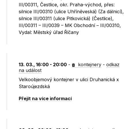
III/00311, Čestlice, okr. Praha-východ, přes:
silnice III/00310 (ulice Uhříněveská) (Za dálnicí),
silnice III/00311 (ulice Pitkovická) (Čestlice),
III/00311 – III/0039 – MK Obchodní – III/00310,
Vydal: Městský úřad Říčany
13. 03., 16:00 - 20:00
-
kontejnery
-
odkaz
na událost
Velkoobjemový kontejner v ulici Druhanická x
Staroújezdská
Přejít na více informací