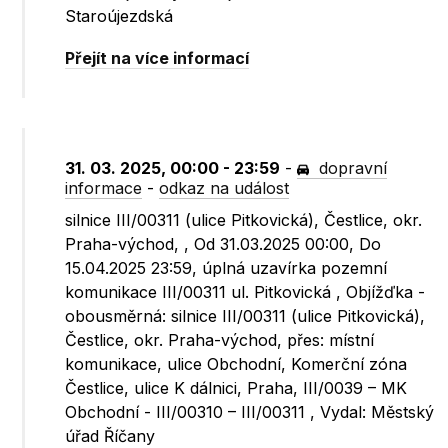
Staroújezdská
Přejít na více informací
31. 03. 2025, 00:00 - 23:59
-
dopravní
informace
-
odkaz na událost
silnice III/00311 (ulice Pitkovická), Čestlice, okr.
Praha-východ, , Od 31.03.2025 00:00, Do
15.04.2025 23:59, úplná uzavírka pozemní
komunikace III/00311 ul. Pitkovická , Objížďka -
obousměrná: silnice III/00311 (ulice Pitkovická),
Čestlice, okr. Praha-východ, přes: místní
komunikace, ulice Obchodní, Komerční zóna
Čestlice, ulice K dálnici, Praha, III/0039 – MK
Obchodní - III/00310 – III/00311 , Vydal: Městský
úřad Říčany