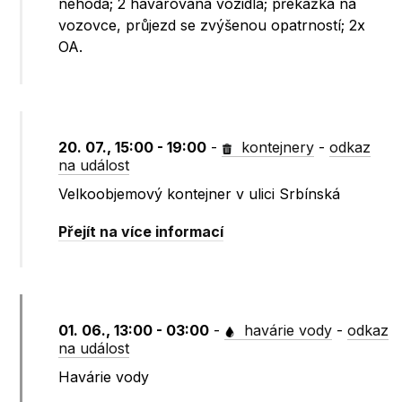
nehoda; 2 havarovaná vozidla; překážka na
vozovce, průjezd se zvýšenou opatrností; 2x
OA.
20. 07., 15:00 - 19:00
-
kontejnery
-
odkaz
na událost
Velkoobjemový kontejner v ulici Srbínská
Přejít na více informací
01. 06., 13:00 - 03:00
-
havárie vody
-
odkaz
na událost
Havárie vody