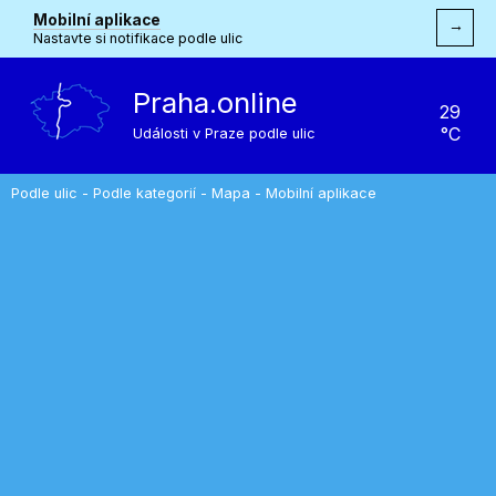
Mobilní aplikace
→
Nastavte si notifikace podle ulic
Praha.online
29
°C
Události v Praze podle ulic
Podle ulic
-
Podle kategorií
-
Mapa
-
Mobilní aplikace