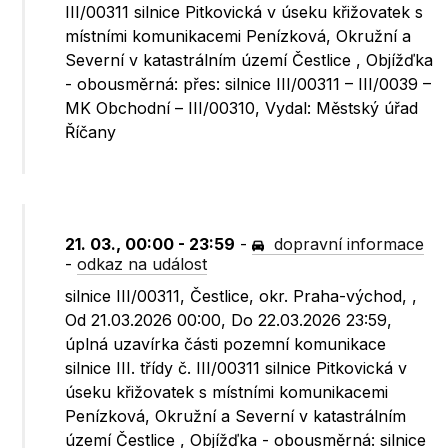
III/00311 silnice Pitkovická v úseku křižovatek s
místními komunikacemi Penízková, Okružní a
Severní v katastrálním území Čestlice , Objížďka
- obousměrná: přes: silnice III/00311 – III/0039 –
MK Obchodní – III/00310, Vydal: Městský úřad
Říčany
21. 03., 00:00 - 23:59
-
dopravní informace
-
odkaz na událost
silnice III/00311, Čestlice, okr. Praha-východ, ,
Od 21.03.2026 00:00, Do 22.03.2026 23:59,
úplná uzavírka části pozemní komunikace
silnice III. třídy č. III/00311 silnice Pitkovická v
úseku křižovatek s místními komunikacemi
Penízková, Okružní a Severní v katastrálním
území Čestlice , Objížďka - obousměrná: silnice