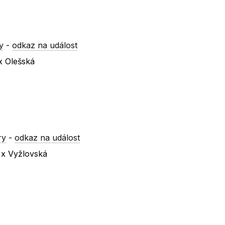
y
-
odkaz na událost
x Olešská
ry
-
odkaz na událost
á x Vyžlovská