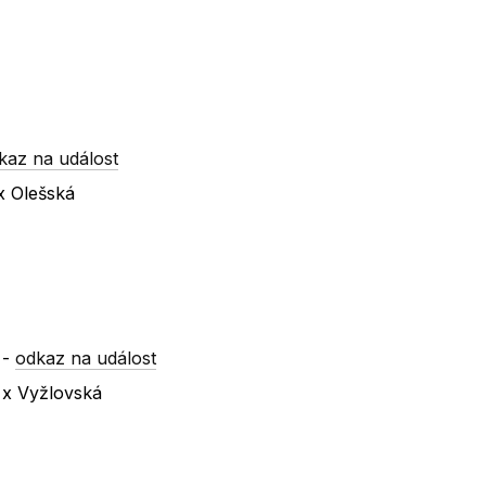
kaz na událost
x Olešská
-
odkaz na událost
á x Vyžlovská