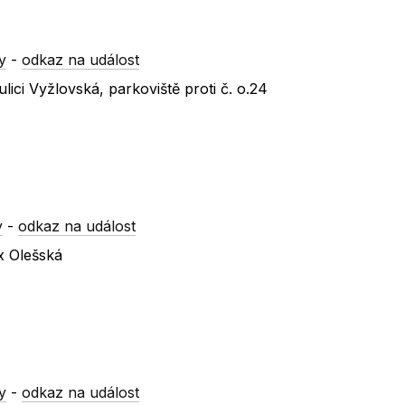
y
-
odkaz na událost
ici Vyžlovská, parkoviště proti č. o.24
y
-
odkaz na událost
x Olešská
y
-
odkaz na událost