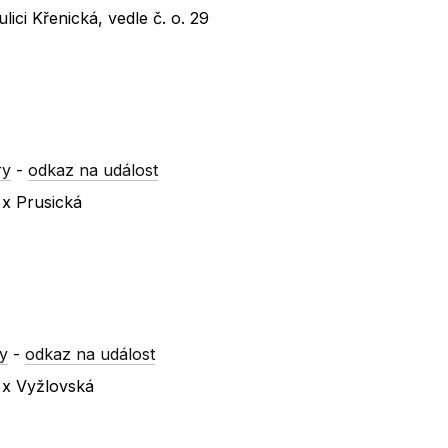
ici Křenická, vedle č. o. 29
ry
-
odkaz na událost
 x Prusická
y
-
odkaz na událost
á x Vyžlovská