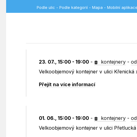
Podle ulic
-
Podle kategorií
-
Mapa
-
Mobilní aplikac
23. 07., 15:00 - 19:00
-
kontejnery
-
od
Velkoobjemový kontejner v ulici Křenická 
Přejít na více informací
01. 06., 15:00 - 19:00
-
kontejnery
-
od
Velkoobjemový kontejner v ulici Přetluck