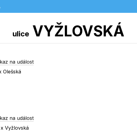
e
VYŽLOVSKÁ
ulice
kaz na událost
x Olešská
kaz na událost
á x Vyžlovská