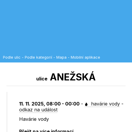
Podle ulic
-
Podle kategorií
-
Mapa
-
Mobilní aplikace
ANEŽSKÁ
ulice
11. 11. 2025, 08:00 - 00:00
-
havárie vody
-
odkaz na událost
Havárie vody
Přejít na více informací