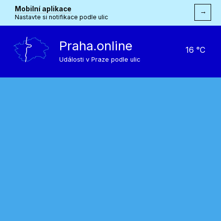
Mobilní aplikace
→
Nastavte si notifikace podle ulic
Praha.online
16 °C
Události v Praze podle ulic