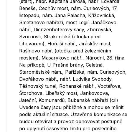
(start), nábř. Kapitána Jaroše, nábř. Edvarda
Beneše, Čechův most, nám. Curieových, 17.
listopadu, nám. Jana Palacha, Křižovnická,
Smetanovo nábřeží, most Legií, Janáčkovo
nábř., Dienzenhoferovy sady, Zborovská,
Svornosti, Strakonická (otočka před
Lihovarem), Hořejší nábř., Jiráskův most,
Rašínovo nábř. (otočka před železničním
mostem), Masarykovo nábř., Národní, 28. října,
Na příkopě, U Prašné brány, Celetná,
Staroměstské nám., Pařížská, nám. Curieových,
Dvořákovo nábř., nábř. Ludvíka Svobody,
Těšnovský tunel, Rohanské nábř., Voctářova,
Štorchova, Libeňský most, Jankovcova,
Jateční, Komunardů, Bubenské nábřeží (cíl)
Uvedené časy jsou přibližné a mohou se měnit
podle aktuální situace. Uzavřené komunikace se
budou otevírat a provoz obnovovat postupně
po uplynutí časového limitu pro posledního