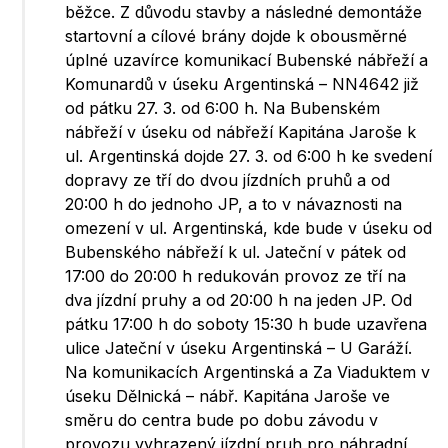
běžce. Z důvodu stavby a následné demontáže
startovní a cílové brány dojde k obousměrné
úplné uzavírce komunikací Bubenské nábřeží a
Komunardů v úseku Argentinská – NN4642 již
od pátku 27. 3. od 6:00 h. Na Bubenském
nábřeží v úseku od nábřeží Kapitána Jaroše k
ul. Argentinská dojde 27. 3. od 6:00 h ke svedení
dopravy ze tří do dvou jízdních pruhů a od
20:00 h do jednoho JP, a to v návaznosti na
omezení v ul. Argentinská, kde bude v úseku od
Bubenského nábřeží k ul. Jateční v pátek od
17:00 do 20:00 h redukován provoz ze tří na
dva jízdní pruhy a od 20:00 h na jeden JP. Od
pátku 17:00 h do soboty 15:30 h bude uzavřena
ulice Jateční v úseku Argentinská – U Garáží.
Na komunikacích Argentinská a Za Viaduktem v
úseku Dělnická – nábř. Kapitána Jaroše ve
směru do centra bude po dobu závodu v
provozu vyhrazený jízdní pruh pro náhradní