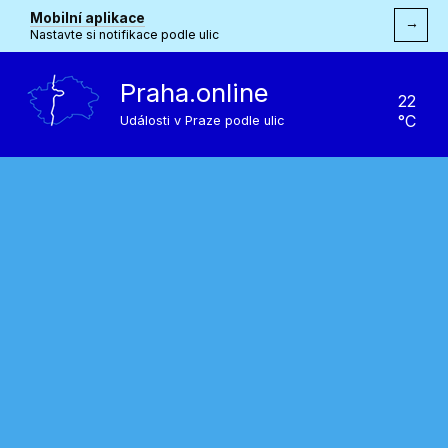
Mobilní aplikace
→
Nastavte si notifikace podle ulic
Praha.online
22
°C
Události v Praze podle ulic