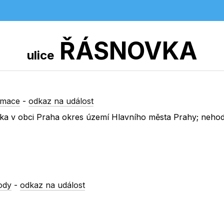
ŘÁSNOVKA
ulice
rmace
-
odkaz na událost
ovka v obci Praha okres území Hlavního města Prahy; nehod
ody
-
odkaz na událost