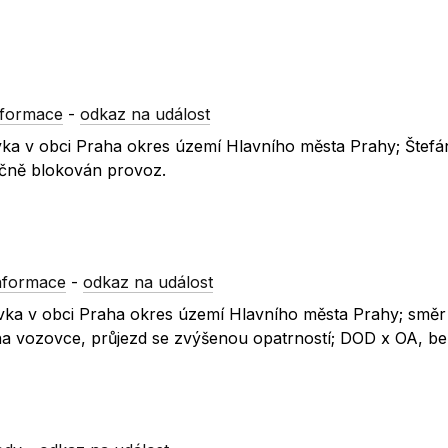
nformace
-
odkaz na událost
novka v obci Praha okres území Hlavního města Prahy; Štefá
ečně blokován provoz.
nformace
-
odkaz na událost
novka v obci Praha okres území Hlavního města Prahy; směr
na vozovce, průjezd se zvýšenou opatrností; DOD x OA, be