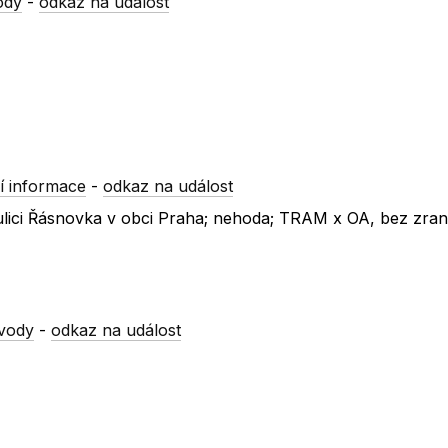
ody
-
odkaz na událost
í informace
-
odkaz na událost
 ulici Řásnovka v obci Praha; nehoda; TRAM x OA, bez zran
vody
-
odkaz na událost