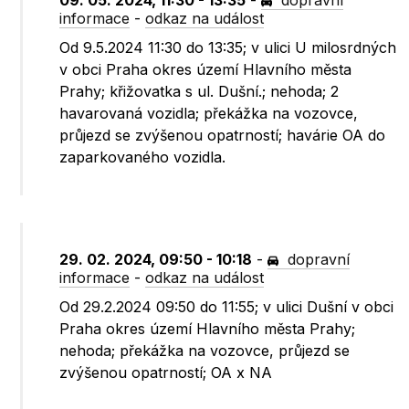
09. 05. 2024, 11:30 - 13:35
-
dopravní
informace
-
odkaz na událost
Od 9.5.2024 11:30 do 13:35; v ulici U milosrdných
v obci Praha okres území Hlavního města
Prahy; křižovatka s ul. Dušní.; nehoda; 2
havarovaná vozidla; překážka na vozovce,
průjezd se zvýšenou opatrností; havárie OA do
zaparkovaného vozidla.
29. 02. 2024, 09:50 - 10:18
-
dopravní
informace
-
odkaz na událost
Od 29.2.2024 09:50 do 11:55; v ulici Dušní v obci
Praha okres území Hlavního města Prahy;
nehoda; překážka na vozovce, průjezd se
zvýšenou opatrností; OA x NA