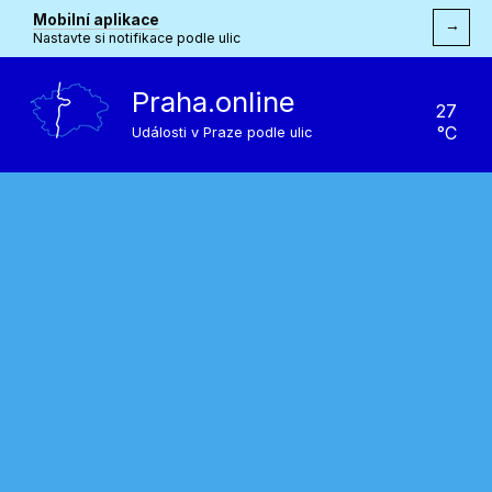
Mobilní aplikace
→
Nastavte si notifikace podle ulic
Praha.online
27
°C
Události v Praze podle ulic