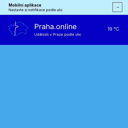
Mobilní aplikace
→
Nastavte si notifikace podle ulic
Praha.online
19 °C
Události v Praze podle ulic