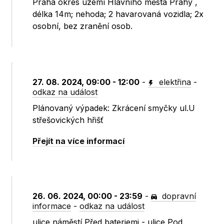
Praha okres území Hlavního města Prahy ,
délka 14m; nehoda; 2 havarovaná vozidla; 2x
osobní, bez zranění osob.
27. 08. 2024, 09:00 - 12:00
-
elektřina
-
odkaz na událost
Plánovaný výpadek: Zkrácení smyčky ul.U
střešovických hřišť
Přejít na více informací
26. 06. 2024, 00:00 - 23:59
-
dopravní
informace
-
odkaz na událost
ulice náměstí Před bateriemi - ulice Pod