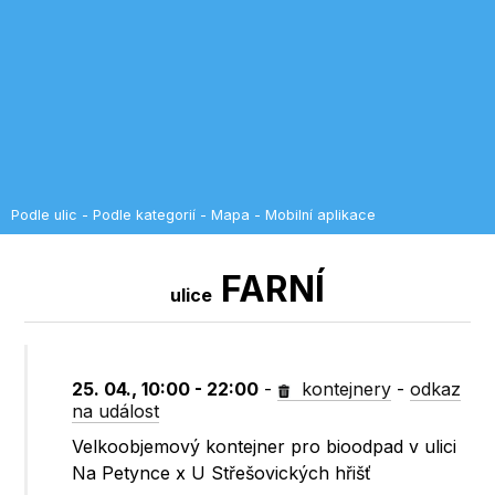
Podle ulic
-
Podle kategorií
-
Mapa
-
Mobilní aplikace
FARNÍ
ulice
25. 04., 10:00 - 22:00
-
kontejnery
-
odkaz
na událost
Velkoobjemový kontejner pro bioodpad v ulici
Na Petynce x U Střešovických hřišť