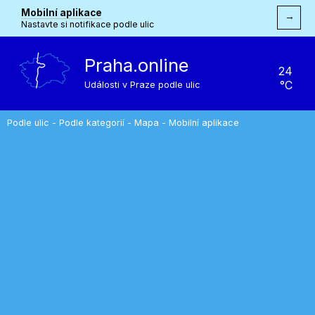
Mobilní aplikace
→
Nastavte si notifikace podle ulic
Praha.online
24
°C
Události v Praze podle ulic
Podle ulic
-
Podle kategorií
-
Mapa
-
Mobilní aplikace