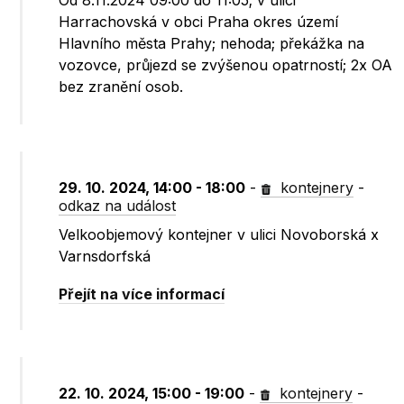
Od 8.11.2024 09:00 do 11:05; v ulici
Harrachovská v obci Praha okres území
Hlavního města Prahy; nehoda; překážka na
vozovce, průjezd se zvýšenou opatrností; 2x OA
bez zranění osob.
29. 10. 2024, 14:00 - 18:00
-
kontejnery
-
odkaz na událost
Velkoobjemový kontejner v ulici Novoborská x
Varnsdorfská
Přejít na více informací
22. 10. 2024, 15:00 - 19:00
-
kontejnery
-