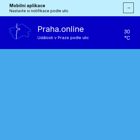
Mobilní aplikace
→
Nastavte si notifikace podle ulic
Praha.online
30
°C
Události v Praze podle ulic