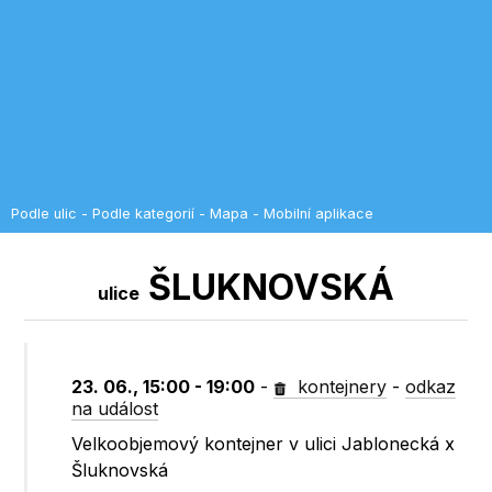
Podle ulic
-
Podle kategorií
-
Mapa
-
Mobilní aplikace
ŠLUKNOVSKÁ
ulice
23. 06., 15:00 - 19:00
-
kontejnery
-
odkaz
na událost
Velkoobjemový kontejner v ulici Jablonecká x
Šluknovská