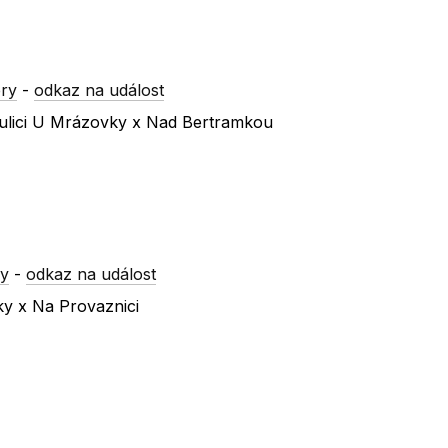
ry
-
odkaz na událost
 ulici U Mrázovky x Nad Bertramkou
ry
-
odkaz na událost
ky x Na Provaznici