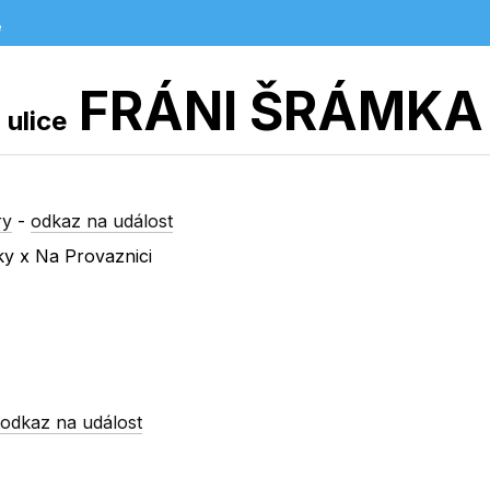
e
FRÁNI ŠRÁMKA
ulice
ry
-
odkaz na událost
ky x Na Provaznici
-
odkaz na událost