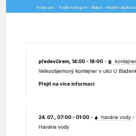
Podle ulic
-
Podle kategorií
-
Mapa
-
Mobilní aplikac
předevčírem, 14:00 - 18:00
-
kontejne
Velkoobjemový kontejner v ulici U Blažen
Přejít na více informací
24. 07., 07:00 - 01:00
-
havárie vody
Havárie vody