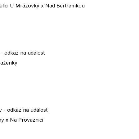
 ulici U Mrázovky x Nad Bertramkou
-
odkaz na událost
laženky
y
-
odkaz na událost
ky x Na Provaznici