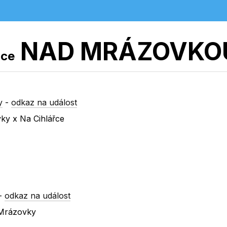
NAD MRÁZOVKO
ice
y
-
odkaz na událost
ky x Na Cihlářce
-
odkaz na událost
 Mrázovky