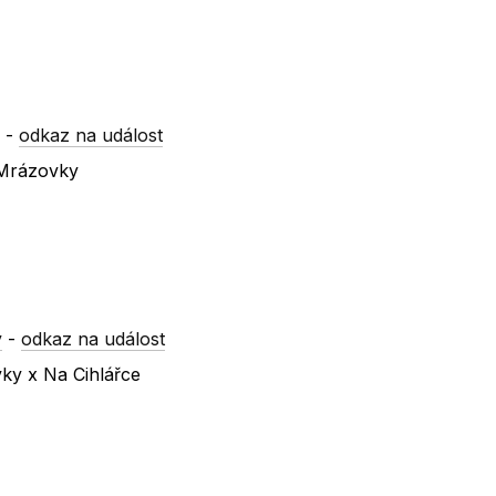
a
-
odkaz na událost
 Mrázovky
y
-
odkaz na událost
ky x Na Cihlářce