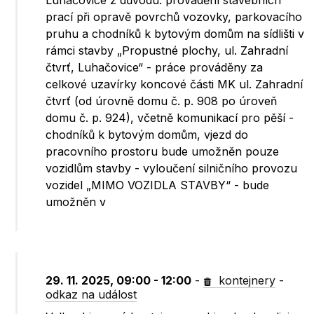
Luhačovice z důvodu: provádění stavebních
prací při opravě povrchů vozovky, parkovacího
pruhu a chodníků k bytovým domům na sídlišti v
rámci stavby „Propustné plochy, ul. Zahradní
čtvrť, Luhačovice“ - práce prováděny za
celkové uzavírky koncové části MK ul. Zahradní
čtvrť (od úrovně domu č. p. 908 po úroveň
domu č. p. 924), včetně komunikací pro pěší -
chodníků k bytovým domům, vjezd do
pracovního prostoru bude umožněn pouze
vozidlům stavby - vyloučení silničního provozu
vozidel „MIMO VOZIDLA STAVBY“ - bude
umožněn v
29. 11. 2025, 09:00 - 12:00
-
kontejnery
-
odkaz na událost