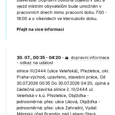
staveniště. Dopravní obsluha objektů v ulici a
vjezd místním obyvatelům bude umožněn v
pracovních dnech mimo pracovní dobu 7:00 -
18:00 a o víkendech ve kteroukoliv dobu.
Přejít na více informací
30. 07., 00:35 - 04:20
-
dopravní informace
-
odkaz na událost
silnice III/2444 (ulice Veleňská), Přezletice, okr.
Praha-východ, uzavřeno, stavební práce, Od
30.07.2026 00:35 Do 30.07.2026 04:20, úplná a
částečná uzavírka silnice č. III/2444 ul.
Veleňská v k.ú. Přezletice, Objížďka -
jednosměrná: přes: ulice Liliová, Objížďka -
jednosměrná: přes: ulice Zahradní, Vydal:
Městský úřad Brandýs nad Labem-Stará