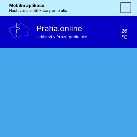
Mobilní aplikace
→
Nastavte si notifikace podle ulic
Praha.online
26
°C
Události v Praze podle ulic