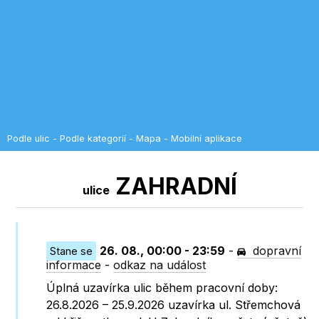
Podle ulic
-
Podle kategorií
-
Mapa
-
Mobilní aplikace
ZAHRADNÍ
ulice
26. 08., 00:00 - 23:59
-
dopravní
Stane se
informace
-
odkaz na událost
Úplná uzavírka ulic během pracovní doby:
26.8.2026 – 25.9.2026 uzavírka ul. Střemchová