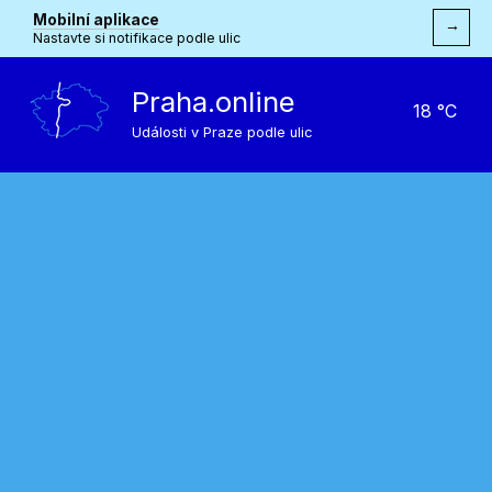
Mobilní aplikace
→
Nastavte si notifikace podle ulic
Praha.online
18 °C
Události v Praze podle ulic