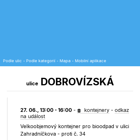
Podle ulic
-
Podle kategorií
-
Mapa
-
Mobilní aplikace
DOBROVÍZSKÁ
ulice
27. 06., 13:00 - 16:00
-
kontejnery
-
odkaz
na událost
Velkoobjemový kontejner pro bioodpad v ulici
Zahradníčkova - proti č. 34