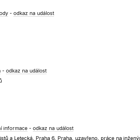
vody
-
odkaz na událost
a
-
odkaz na událost
ů
í informace
-
odkaz na událost
šutistů a Letecká, Praha 6, Praha, uzavřeno, práce na inžen