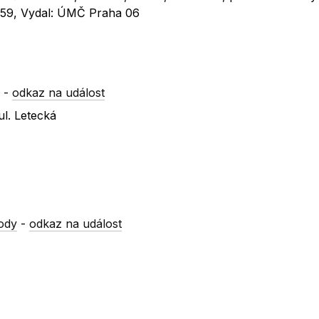
23:59, Vydal: ÚMČ Praha 06
a
-
odkaz na událost
ul. Letecká
ody
-
odkaz na událost