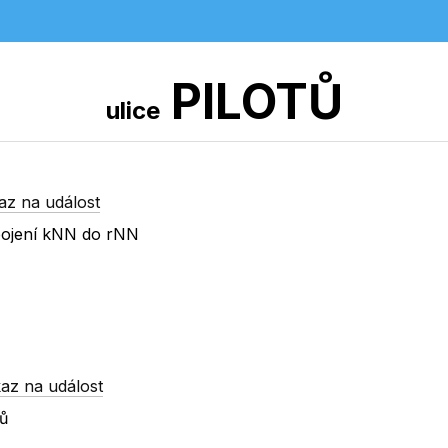
PILOTŮ
ulice
az na událost
pojení kNN do rNN
az na událost
ů