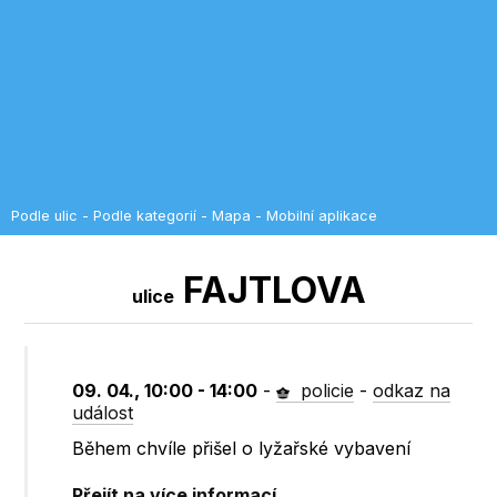
Podle ulic
-
Podle kategorií
-
Mapa
-
Mobilní aplikace
FAJTLOVA
ulice
09. 04., 10:00 - 14:00
-
policie
-
odkaz na
událost
Během chvíle přišel o lyžařské vybavení
Přejít na více informací