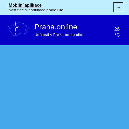
Mobilní aplikace
→
Nastavte si notifikace podle ulic
Praha.online
26
°C
Události v Praze podle ulic