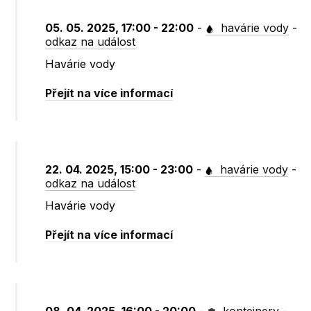
05. 05. 2025, 17:00 - 22:00
-
havárie vody
-
odkaz na událost
Havárie vody
Přejít na více informací
22. 04. 2025, 15:00 - 23:00
-
havárie vody
-
odkaz na událost
Havárie vody
Přejít na více informací