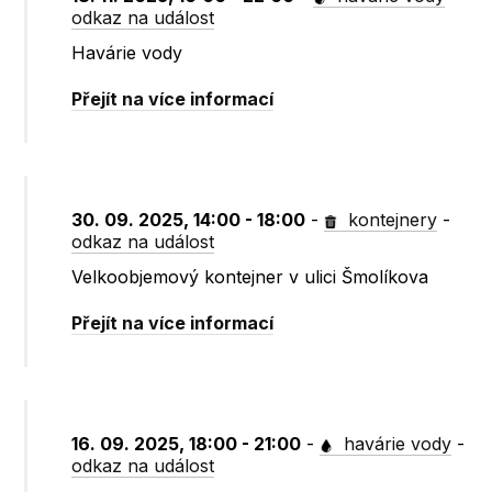
odkaz na událost
Havárie vody
Přejít na více informací
30. 09. 2025, 14:00 - 18:00
-
kontejnery
-
odkaz na událost
Velkoobjemový kontejner v ulici Šmolíkova
Přejít na více informací
16. 09. 2025, 18:00 - 21:00
-
havárie vody
-
odkaz na událost