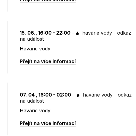
15. 06., 16:00 - 22:00
-
havárie vody
-
odkaz
na událost
Havárie vody
Přejít na více informací
07. 04., 16:00 - 02:00
-
havárie vody
-
odkaz
na událost
Havárie vody
Přejít na více informací