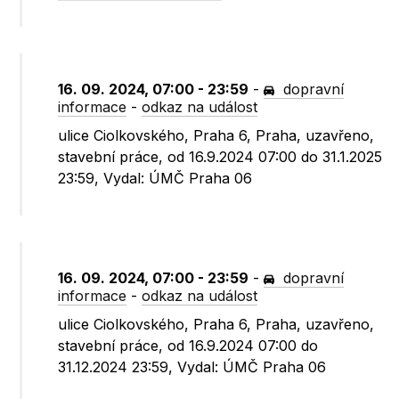
16. 09. 2024, 07:00 - 23:59
-
dopravní
informace
-
odkaz na událost
ulice Ciolkovského, Praha 6, Praha, uzavřeno,
stavební práce, od 16.9.2024 07:00 do 31.1.2025
23:59, Vydal: ÚMČ Praha 06
16. 09. 2024, 07:00 - 23:59
-
dopravní
informace
-
odkaz na událost
ulice Ciolkovského, Praha 6, Praha, uzavřeno,
stavební práce, od 16.9.2024 07:00 do
31.12.2024 23:59, Vydal: ÚMČ Praha 06