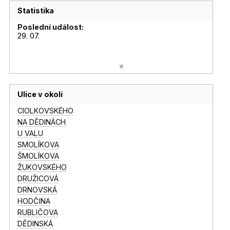
Statistika
Poslední událost:
29. 07.
Ulice v okolí
CIOLKOVSKÉHO
NA DĚDINÁCH
U VALU
SMOLÍKOVA
ŠMOLÍKOVA
ŽUKOVSKÉHO
DRUŽICOVÁ
DRNOVSKÁ
HODČINA
RUBLIČOVA
DĚDINSKÁ