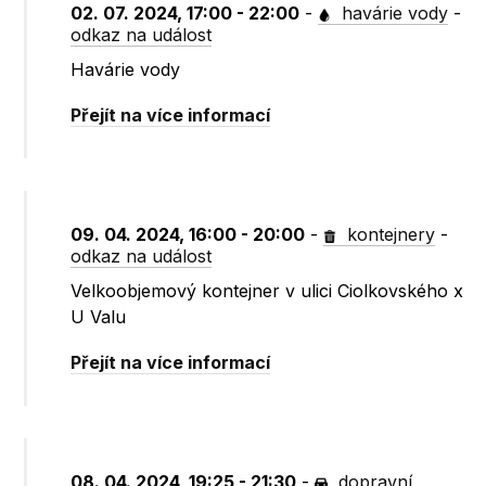
02. 07. 2024, 17:00 - 22:00
-
havárie vody
-
odkaz na událost
Havárie vody
Přejít na více informací
09. 04. 2024, 16:00 - 20:00
-
kontejnery
-
odkaz na událost
Velkoobjemový kontejner v ulici Ciolkovského x
U Valu
Přejít na více informací
08. 04. 2024, 19:25 - 21:30
-
dopravní