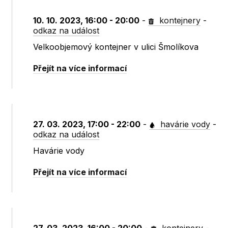
10. 10. 2023, 16:00 - 20:00
-
kontejnery
-
odkaz na událost
Velkoobjemový kontejner v ulici Šmolíkova
Přejít na více informací
27. 03. 2023, 17:00 - 22:00
-
havárie vody
-
odkaz na událost
Havárie vody
Přejít na více informací