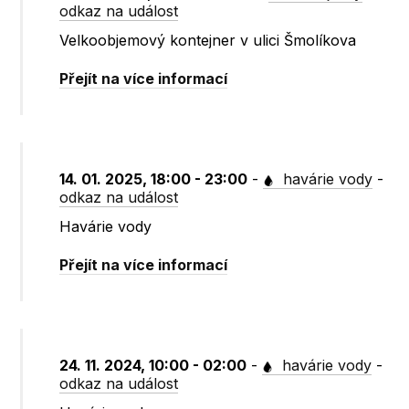
odkaz na událost
Velkoobjemový kontejner v ulici Šmolíkova
Přejít na více informací
14. 01. 2025, 18:00 - 23:00
-
havárie vody
-
odkaz na událost
Havárie vody
Přejít na více informací
24. 11. 2024, 10:00 - 02:00
-
havárie vody
-
odkaz na událost