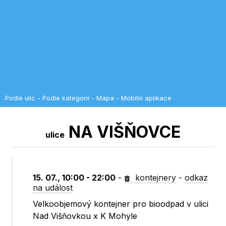
Podle ulic
-
Podle kategorií
-
Mapa
-
Mobilní aplikace
NA VIŠŇOVCE
ulice
15. 07., 10:00 - 22:00
-
kontejnery
-
odkaz
na událost
Velkoobjemový kontejner pro bioodpad v ulici
Nad Višňovkou x K Mohyle