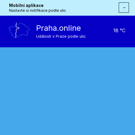
Mobilní aplikace
→
Nastavte si notifikace podle ulic
Praha.online
18 °C
Události v Praze podle ulic