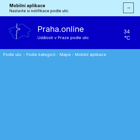
Mobilní aplikace
→
Nastavte si notifikace podle ulic
Praha.online
34
°C
Události v Praze podle ulic
Podle ulic
-
Podle kategorií
-
Mapa
-
Mobilní aplikace