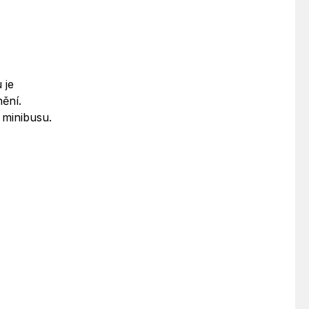
 je
ění.
 minibusu.