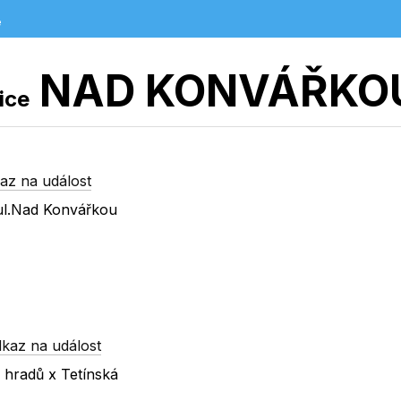
e
NAD KONVÁŘKO
lice
az na událost
ul.Nad Konvářkou
kaz na událost
 hradů x Tetínská