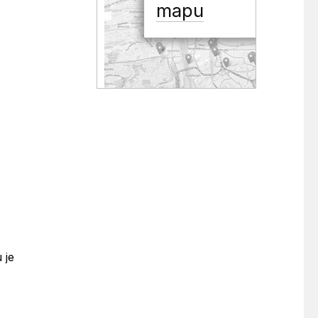
mapu
 je