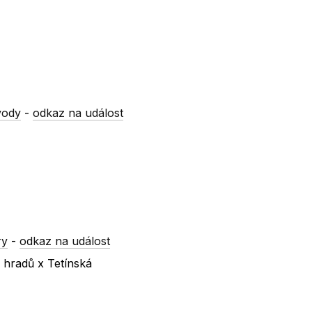
vody
-
odkaz na událost
ry
-
odkaz na událost
 hradů x Tetínská