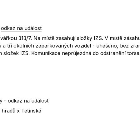
-
odkaz na událost
řkou 313/7. Na místě zasahují složky IZS. V místě zásahu
a tří okolních zaparkovaných vozidel - uhašeno, bez zran
em složek IZS. Komunikace neprůjezdná do odstranění torsa
y
-
odkaz na událost
 hradů x Tetínská