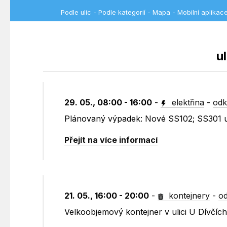
Podle ulic
-
Podle kategorií
-
Mapa
-
Mobilní aplikac
u
29. 05., 08:00 - 16:00
-
elektřina
-
odk
Plánovaný výpadek: Nové SS102; SS301 
Přejít na více informací
21. 05., 16:00 - 20:00
-
kontejnery
-
od
Velkoobjemový kontejner v ulici U Dívčích