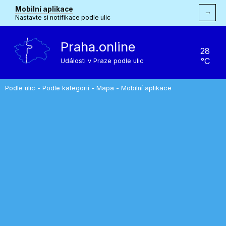
Mobilní aplikace
→
Nastavte si notifikace podle ulic
Praha.online
28
°C
Události v Praze podle ulic
Podle ulic
-
Podle kategorií
-
Mapa
-
Mobilní aplikace