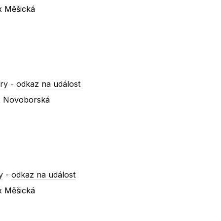
 x Měšická
ry
-
odkaz na událost
 x Novoborská
y
-
odkaz na událost
 x Měšická