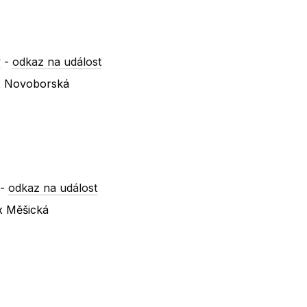
y
-
odkaz na událost
 x Novoborská
-
odkaz na událost
 x Měšická