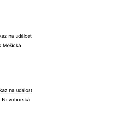
kaz na událost
 x Měšická
kaz na událost
 x Novoborská