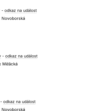
y
-
odkaz na událost
 x Novoborská
y
-
odkaz na událost
 x Měšická
-
odkaz na událost
 x Novoborská