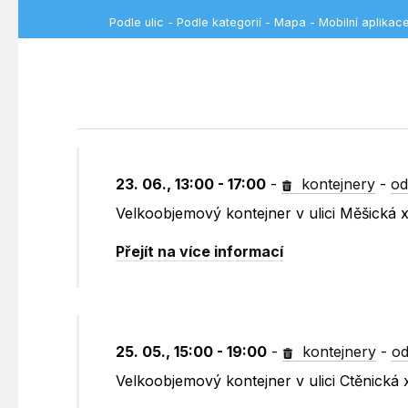
Podle ulic
-
Podle kategorií
-
Mapa
-
Mobilní aplikac
23. 06., 13:00 - 17:00
-
kontejnery
-
od
Velkoobjemový kontejner v ulici Měšická
Přejít na více informací
25. 05., 15:00 - 19:00
-
kontejnery
-
od
Velkoobjemový kontejner v ulici Ctěnická