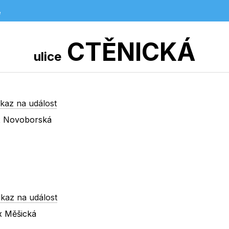
e
CTĚNICKÁ
ulice
kaz na událost
 x Novoborská
kaz na událost
 x Měšická