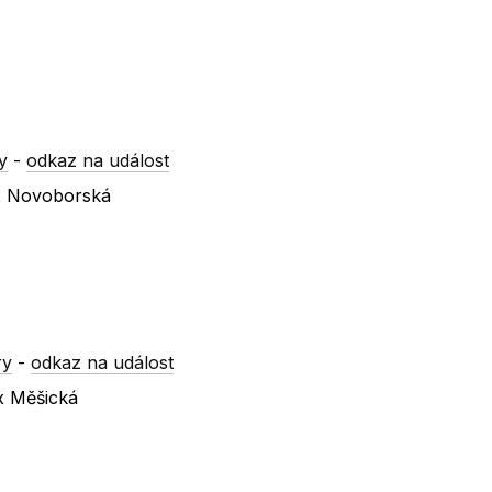
y
-
odkaz na událost
 x Novoborská
ry
-
odkaz na událost
 x Měšická