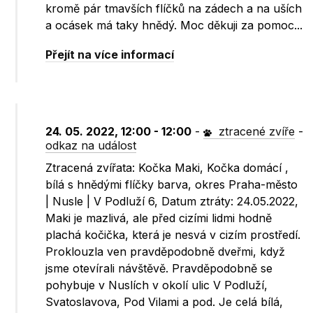
kromě pár tmavších flíčků na zádech a na uších
a ocásek má taky hnědý. Moc děkuji za pomoc...
Přejít na více informací
24. 05. 2022, 12:00 - 12:00
-
ztracené zvíře
-
odkaz na událost
Ztracená zvířata: Kočka Maki, Kočka domácí ,
bílá s hnědými flíčky barva, okres Praha-město
| Nusle | V Podluží 6, Datum ztráty: 24.05.2022,
Maki je mazlivá, ale před cizími lidmi hodně
plachá kočička, která je nesvá v cizím prostředí.
Proklouzla ven pravděpodobně dveřmi, když
jsme otevírali návštěvě. Pravděpodobně se
pohybuje v Nuslích v okolí ulic V Podluží,
Svatoslavova, Pod Vilami a pod. Je celá bílá,