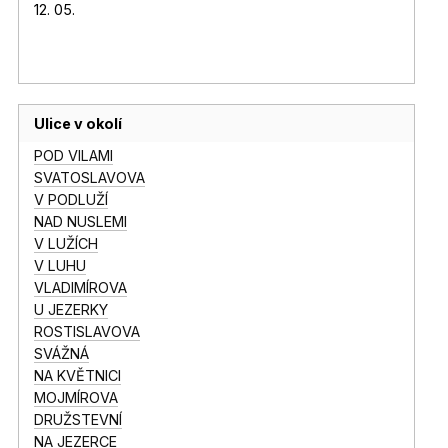
12. 05.
Ulice v okolí
POD VILAMI
SVATOSLAVOVA
V PODLUŽÍ
NAD NUSLEMI
V LUŽÍCH
V LUHU
VLADIMÍROVA
U JEZERKY
ROSTISLAVOVA
SVÁŽNÁ
NA KVĚTNICI
MOJMÍROVA
DRUŽSTEVNÍ
NA JEZERCE