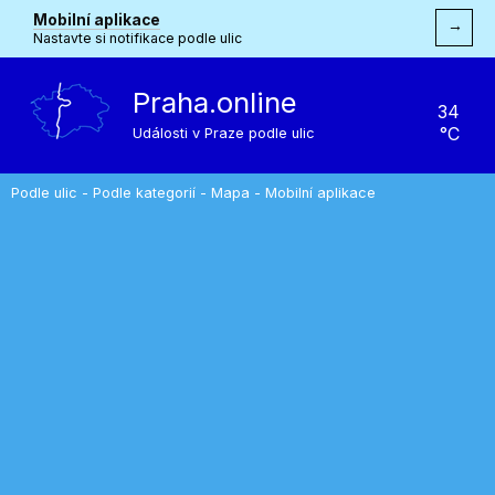
Mobilní aplikace
→
Nastavte si notifikace podle ulic
Praha.online
34
°C
Události v Praze podle ulic
Podle ulic
-
Podle kategorií
-
Mapa
-
Mobilní aplikace