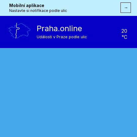
Mobilní aplikace
→
Nastavte si notifikace podle ulic
Praha.online
20
°C
Události v Praze podle ulic