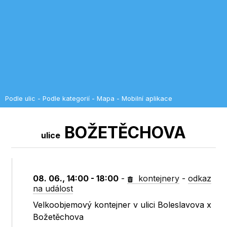
Podle ulic
-
Podle kategorií
-
Mapa
-
Mobilní aplikace
BOŽETĚCHOVA
ulice
08. 06., 14:00 - 18:00
-
kontejnery
-
odkaz
na událost
Velkoobjemový kontejner v ulici Boleslavova x
Božetěchova