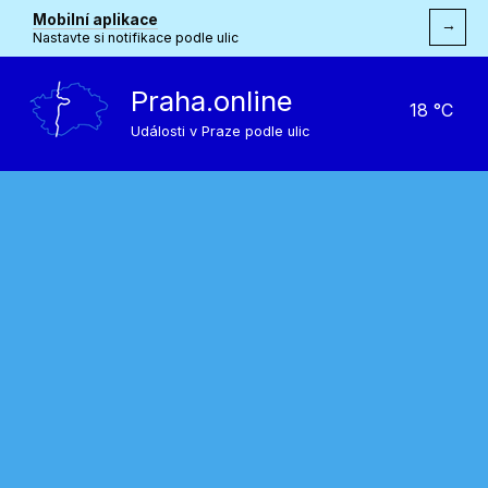
Mobilní aplikace
→
Nastavte si notifikace podle ulic
Praha.online
18 °C
Události v Praze podle ulic