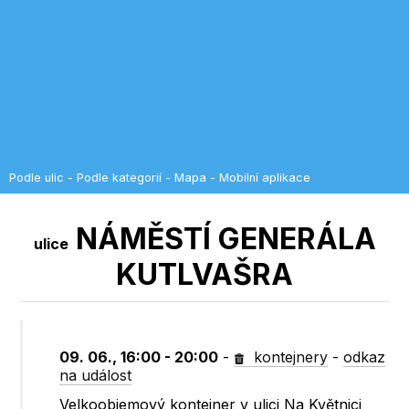
Podle ulic
-
Podle kategorií
-
Mapa
-
Mobilní aplikace
NÁMĚSTÍ GENERÁLA
ulice
KUTLVAŠRA
09. 06., 16:00 - 20:00
-
kontejnery
-
odkaz
na událost
Velkoobjemový kontejner v ulici Na Květnici