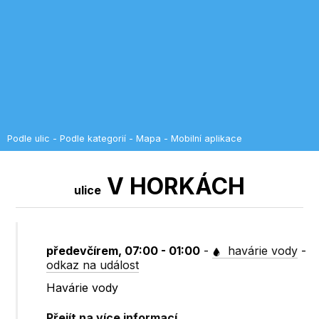
Podle ulic
-
Podle kategorií
-
Mapa
-
Mobilní aplikace
V HORKÁCH
ulice
předevčírem, 07:00 - 01:00
-
havárie vody
-
odkaz na událost
Havárie vody
Přejít na více informací