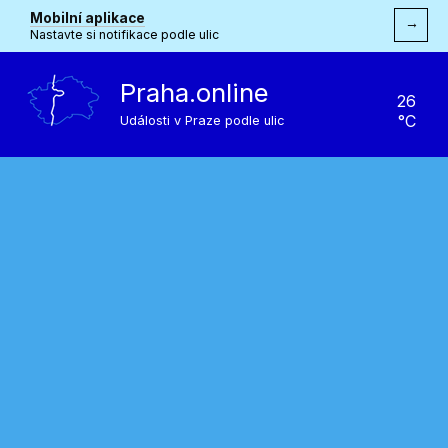
Mobilní aplikace
→
Nastavte si notifikace podle ulic
Praha.online
26
°C
Události v Praze podle ulic