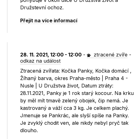
pohybuje v okolí ulice U Družstva Život a
Družstevní ochoz.
Přejít na více informací
28. 11. 2021, 12:00 - 12:00
-
ztracené zvíře
-
odkaz na událost
Ztracená zvířata: Kočka Panky, Kočka domácí ,
Žíhaný barva, okres Praha-město | Praha 4 -
Nusle | U Družstva život, Datum ztráty:
28.11.2021, Panky je 1 rok starý kocour. Na krku
by měl mít tmavě zelený obojek, čip nemá. Je
kastrovaný a váží cca 3 kg. Je celkem plachý.
Jmenuje se Pankrác, ale slyší spíše na Panky.
Je zvyklý chodit ven, ale nikdy nebyl pryč tak
dlouho.