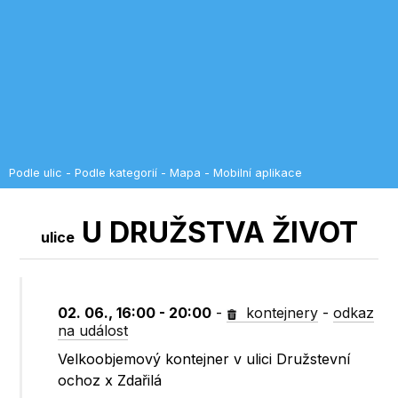
Podle ulic
-
Podle kategorií
-
Mapa
-
Mobilní aplikace
U DRUŽSTVA ŽIVOT
ulice
02. 06., 16:00 - 20:00
-
kontejnery
-
odkaz
na událost
Velkoobjemový kontejner v ulici Družstevní
ochoz x Zdařilá