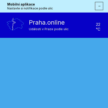
Mobilní aplikace
→
Nastavte si notifikace podle ulic
Praha.online
22
°C
Události v Praze podle ulic