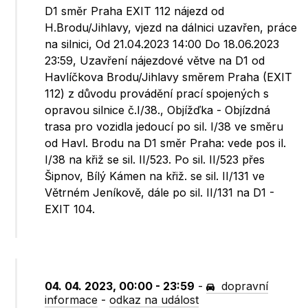
D1 směr Praha EXIT 112 nájezd od
H.Brodu/Jihlavy, vjezd na dálnici uzavřen, práce
na silnici, Od 21.04.2023 14:00 Do 18.06.2023
23:59, Uzavření nájezdové větve na D1 od
Havlíčkova Brodu/Jihlavy směrem Praha (EXIT
112) z důvodu provádění prací spojených s
opravou silnice č.I/38., Objížďka - Objízdná
trasa pro vozidla jedoucí po sil. I/38 ve směru
od Havl. Brodu na D1 směr Praha: vede pos il.
I/38 na křiž se sil. II/523. Po sil. II/523 přes
Šipnov, Bílý Kámen na křiž. se sil. II/131 ve
Větrném Jeníkově, dále po sil. II/131 na D1 -
EXIT 104.
04. 04. 2023, 00:00 - 23:59
-
dopravní
informace
-
odkaz na událost