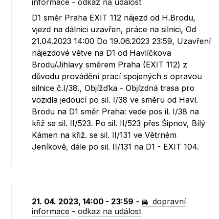
informace
-
odkaz na událost
D1 směr Praha EXIT 112 nájezd od H.Brodu,
vjezd na dálnici uzavřen, práce na silnici, Od
21.04.2023 14:00 Do 19.06.2023 23:59, Uzavření
nájezdové větve na D1 od Havlíčkova
Brodu/Jihlavy směrem Praha (EXIT 112) z
důvodu provádění prací spojených s opravou
silnice č.I/38., Objížďka - Objízdná trasa pro
vozidla jedoucí po sil. I/38 ve směru od Havl.
Brodu na D1 směr Praha: vede pos il. I/38 na
křiž se sil. II/523. Po sil. II/523 přes Šipnov, Bílý
Kámen na křiž. se sil. II/131 ve Větrném
Jeníkově, dále po sil. II/131 na D1 - EXIT 104.
21. 04. 2023, 14:00 - 23:59
-
dopravní
informace
-
odkaz na událost