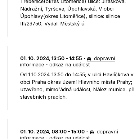
Třebenice(okres Litoměřice) ulice: Jiráskova,
Nádražní, Tyršova, Úpohlavská, V obci
Úpohlavy(okres Litoměřice), silnice: silnice
III/23750, Vydal: Městský ú
01. 10. 2024, 13:50 - 14:55
-
dopravní
informace
-
odkaz na událost
Od 1.10.2024 13:50 do 14:55; v ulici Havlíčkova v
obci Praha okres území Hlavního města Prahy;
uzavřeno, mimořádná událost; Nález munice, při
stavebních pracích.
01. 10. 2024, 08:00 - 15:00
-
dopravní
informace
-
odkaz na událost