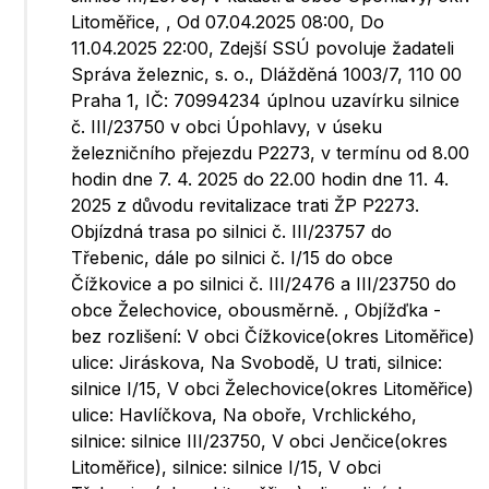
Litoměřice, , Od 07.04.2025 08:00, Do
11.04.2025 22:00, Zdejší SSÚ povoluje žadateli
Správa železnic, s. o., Dlážděná 1003/7, 110 00
Praha 1, IČ: 70994234 úplnou uzavírku silnice
č. III/23750 v obci Úpohlavy, v úseku
železničního přejezdu P2273, v termínu od 8.00
hodin dne 7. 4. 2025 do 22.00 hodin dne 11. 4.
2025 z důvodu revitalizace trati ŽP P2273.
Objízdná trasa po silnici č. III/23757 do
Třebenic, dále po silnici č. I/15 do obce
Čížkovice a po silnici č. III/2476 a III/23750 do
obce Želechovice, obousměrně. , Objížďka -
bez rozlišení: V obci Čížkovice(okres Litoměřice)
ulice: Jiráskova, Na Svobodě, U trati, silnice:
silnice I/15, V obci Želechovice(okres Litoměřice)
ulice: Havlíčkova, Na oboře, Vrchlického,
silnice: silnice III/23750, V obci Jenčice(okres
Litoměřice), silnice: silnice I/15, V obci