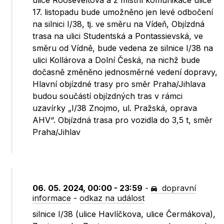
ulice Rooseveltova a z místní komunikace ulice
17. listopadu bude umožněno jen levé odbočení
na silnici I/38, tj. ve směru na Vídeň, Objízdná
trasa na ulici Studentská a Pontassievská, ve
směru od Vídně, bude vedena ze silnice I/38 na
ulici Kollárova a Dolní Česká, na nichž bude
dočasně změněno jednosměrné vedení dopravy,
Hlavní objízdné trasy pro směr Praha/Jihlava
budou součástí objízdných tras v rámci
uzavírky „I/38 Znojmo, ul. Pražská, oprava
AHV“. Objízdná trasa pro vozidla do 3,5 t, směr
Praha/Jihlav
06. 05. 2024, 00:00 - 23:59
-
dopravní
informace
-
odkaz na událost
silnice I/38 (ulice Havlíčkova, ulice Čermákova),