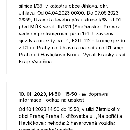
silnice I/38, v katastru obce Jihlava, okr.
Jihlava, Od 04.04.2023 00:00, Do 07.06.2023
23:59, Uzavírka levého pásu silnice I/38 od D1
před MÚK se sil. III/1311 (Smrčenská). Provoz
veden v protisměrném pásu 1+1. Uzavřeny
sjezdy a nájezdy na D1, EXIT 112 - kromě sjezdu
z D1 od Prahy na Jihlavu a nájezdu na D1 směr
Praha od Havlíčkova Brodu. Vydal: Krajský úřad
Kraje Vysočina
10. 01. 2023, 14:50 - 15:50
-
dopravní
informace
-
odkaz na událost
Od 10.1.2023 14:50 do 15:50; v ulici Zlatnická v
obci Praha; Praha 1, křižovatka ul. ,Na poříčí a
Havlíčkova.; nehoda; 2 havarovaná vozidla;