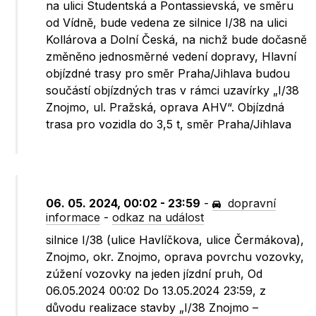
na ulici Studentská a Pontassievská, ve směru
od Vídně, bude vedena ze silnice I/38 na ulici
Kollárova a Dolní Česká, na nichž bude dočasně
změněno jednosměrné vedení dopravy, Hlavní
objízdné trasy pro směr Praha/Jihlava budou
součástí objízdných tras v rámci uzavírky „I/38
Znojmo, ul. Pražská, oprava AHV“. Objízdná
trasa pro vozidla do 3,5 t, směr Praha/Jihlava
06. 05. 2024, 00:02 - 23:59
-
dopravní
informace
-
odkaz na událost
silnice I/38 (ulice Havlíčkova, ulice Čermákova),
Znojmo, okr. Znojmo, oprava povrchu vozovky,
zúžení vozovky na jeden jízdní pruh, Od
06.05.2024 00:02 Do 13.05.2024 23:59, z
důvodu realizace stavby „I/38 Znojmo –