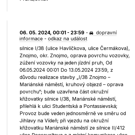
06. 05. 2024, 00:01 - 23:59
-
dopravní
informace
-
odkaz na událost
silnice I/38 (ulice Havlíčkova, ulice Čermákova),
Znojmo, okr. Znojmo, oprava povrchu vozovky,
zúžení vozovky na jeden jízdní pruh, Od
06.05.2024 00:01 Do 13.05.2024 23:59, z
důvodu realizace stavby „I/38 Znojmo –
Mariánské náměstí, kruhový objezd – oprava
povrchu“; bude uzavřena část okružní
křižovatky silnice I/38, Mariánské náměstí,
přilehlá k ulici Studentská a Pontassievská;
Provoz bude veden jednosměrně ve směru od
Jihlavy na Vídeň; při vjezdu na okružní
křižovatku Mariánské náměstí ze silnice II/412