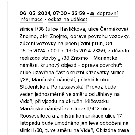
06. 05. 2024, 07:00 - 23:59
-
dopravní
informace
-
odkaz na událost
silnice I/38 (ulice Havlíčkova, ulice Čermákova),
Znojmo, okr. Znojmo, oprava povrchu vozovky,
zúžení vozovky na jeden jízdní pruh, Od
06.05.2024 7:00 Do 13.05.2024 23:59, z důvodu
realizace stavby „I/38 Znojmo – Mariánské
náměstí, kruhový objezd – oprava povrchu“;
bude uzavřena část okružní křižovatky silnice
I/38, Mariánské náměstí, přilehlá k ulici
Studentská a Pontassievská; Provoz bude
veden jednosměrně ve směru od Jihlavy na
Vídeň; při vjezdu na okružní křižovatku
Mariánské náměstí ze silnice II/412 ulice
Rooseveltova a z místní komunikace ulice 17.
listopadu bude umožněno jen levé odbočení na
silnici I/38, tj. ve směru na Vídeň, Objízdná trasa