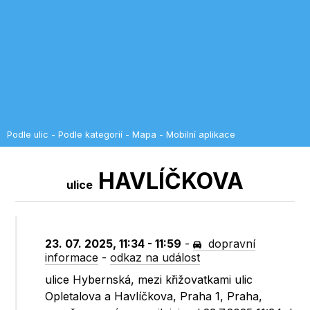
Podle ulic
-
Podle kategorií
-
Mapa
-
Mobilní aplikace
HAVLÍČKOVA
ulice
23. 07. 2025, 11:34 - 11:59
-
dopravní
informace
-
odkaz na událost
ulice Hybernská, mezi křižovatkami ulic
Opletalova a Havlíčkova, Praha 1, Praha,