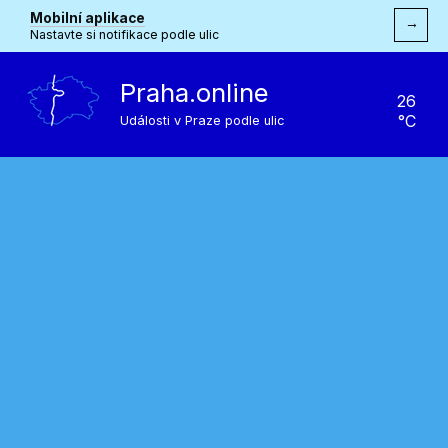
Mobilní aplikace
→
Nastavte si notifikace podle ulic
Praha.online
26
°C
Události v Praze podle ulic