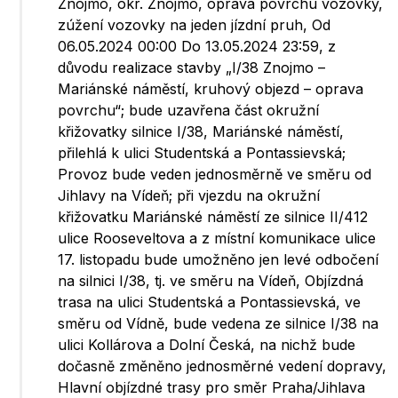
Znojmo, okr. Znojmo, oprava povrchu vozovky,
zúžení vozovky na jeden jízdní pruh, Od
06.05.2024 00:00 Do 13.05.2024 23:59, z
důvodu realizace stavby „I/38 Znojmo –
Mariánské náměstí, kruhový objezd – oprava
povrchu“; bude uzavřena část okružní
křižovatky silnice I/38, Mariánské náměstí,
přilehlá k ulici Studentská a Pontassievská;
Provoz bude veden jednosměrně ve směru od
Jihlavy na Vídeň; při vjezdu na okružní
křižovatku Mariánské náměstí ze silnice II/412
ulice Rooseveltova a z místní komunikace ulice
17. listopadu bude umožněno jen levé odbočení
na silnici I/38, tj. ve směru na Vídeň, Objízdná
trasa na ulici Studentská a Pontassievská, ve
směru od Vídně, bude vedena ze silnice I/38 na
ulici Kollárova a Dolní Česká, na nichž bude
dočasně změněno jednosměrné vedení dopravy,
Hlavní objízdné trasy pro směr Praha/Jihlava