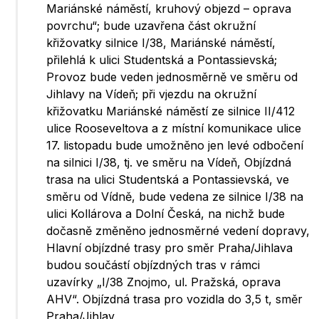
Mariánské náměstí, kruhový objezd – oprava
povrchu“; bude uzavřena část okružní
křižovatky silnice I/38, Mariánské náměstí,
přilehlá k ulici Studentská a Pontassievská;
Provoz bude veden jednosměrně ve směru od
Jihlavy na Vídeň; při vjezdu na okružní
křižovatku Mariánské náměstí ze silnice II/412
ulice Rooseveltova a z místní komunikace ulice
17. listopadu bude umožněno jen levé odbočení
na silnici I/38, tj. ve směru na Vídeň, Objízdná
trasa na ulici Studentská a Pontassievská, ve
směru od Vídně, bude vedena ze silnice I/38 na
ulici Kollárova a Dolní Česká, na nichž bude
dočasně změněno jednosměrné vedení dopravy,
Hlavní objízdné trasy pro směr Praha/Jihlava
budou součástí objízdných tras v rámci
uzavírky „I/38 Znojmo, ul. Pražská, oprava
AHV“. Objízdná trasa pro vozidla do 3,5 t, směr
Praha/Jihlav