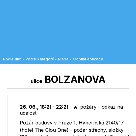
Podle ulic
-
Podle kategorií
-
Mapa
-
Mobilní aplikace
BOLZANOVA
ulice
26. 06., 18:21 - 22:21
-
požáry
-
odkaz na
událost
Požár budovy v Praze 1, Hybernská 2140/17
(hotel The Clou One) - požár střechy, složky