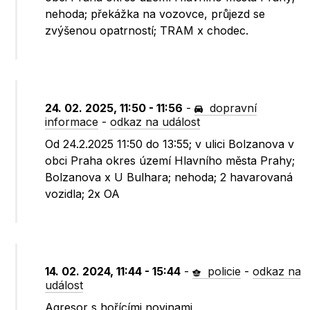
nehoda; překážka na vozovce, průjezd se
zvýšenou opatrností; TRAM x chodec.
24. 02. 2025, 11:50 - 11:56
-
dopravní
informace
-
odkaz na událost
Od 24.2.2025 11:50 do 13:55; v ulici Bolzanova v
obci Praha okres území Hlavního města Prahy;
Bolzanova x U Bulhara; nehoda; 2 havarovaná
vozidla; 2x OA
14. 02. 2024, 11:44 - 15:44
-
policie
-
odkaz na
událost
Agresor s hořícími novinami