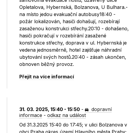
samovolná evakuace hostů, uzavřeny ulice
Opletalova, Hybernská, Bolzanova, U Bulhara.-
na místo jedou evakuační autobusy18:40 -
požár lokalizován, hasiči dohašují, rozebírají
zasaženou konstrukci střechy.20:10 - dohašeno,
hasiči pokračují v rozebírání zasažené
konstrukce střechy, doprava v ul. Hybernská je
vedena jednosměrně, hotel zajišťuje náhradní
ubytování svých hostů.20:40 - zásah ukončen,
obnoven běžný provoz.
Přejít na více informací
31. 03. 2025, 15:40 - 15:50
-
dopravní
informace
-
odkaz na událost
Od 31.3.2025 15:40 do 17:45; v ulici Bolzanova v
obci Praha okres území Hlavního města Prahy;