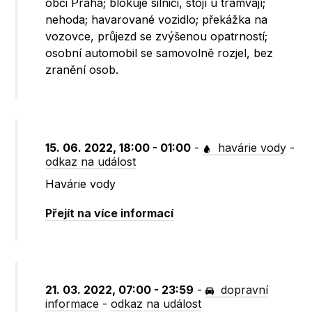
obci Praha; blokuje silnici, stojí u tramvají;
nehoda; havarované vozidlo; překážka na
vozovce, průjezd se zvýšenou opatrností;
osobní automobil se samovolně rozjel, bez
zranění osob.
15. 06. 2022, 18:00 - 01:00
-
havárie vody
-
odkaz na událost
Havárie vody
Přejít na více informací
21. 03. 2022, 07:00 - 23:59
-
dopravní
informace
-
odkaz na událost