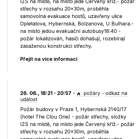
IZS na místě, na místo jede Červený kříž.- požár
střechy v rozsahu 20x30m, proběhla
samovolná evakuace hostů, uzavřeny ulice
Opletalova, Hybernská, Bolzanova, U Bulhara.-
na místo jedou evakuační autobusy18:40 -
požár lokalizován, hasiči dohašují, rozebírají
zasaženou konstrukci střechy.
Přejít na více informací
26. 06., 18:21 - 20:57
-
požáry
-
odkaz na
událost
Požár budovy v Praze 1, Hybernská 2140/17
(hotel The Clou One) - požár střechy, složky
IZS na místě, na místo jede Červený kříž.- požár
střechy v rozsahu 20x30m, proběhla