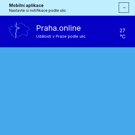
Mobilní aplikace
→
Nastavte si notifikace podle ulic
Praha.online
27
°C
Události v Praze podle ulic