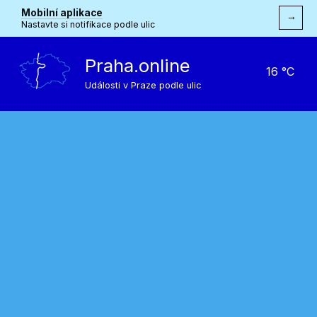
Mobilní aplikace
→
Nastavte si notifikace podle ulic
Praha.online
16 °C
Události v Praze podle ulic