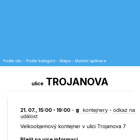
Podle ulic
-
Podle kategorií
-
Mapa
-
Mobilní aplikace
TROJANOVA
ulice
21. 07., 15:00 - 19:00
-
kontejnery
-
odkaz na
událost
Velkoobjemový kontejner v ulici Trojanova 7
Přejít na více informací