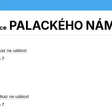
e
PALACKÉHO NÁM
ice
kaz na událost
a 7
dkaz na událost
a 7