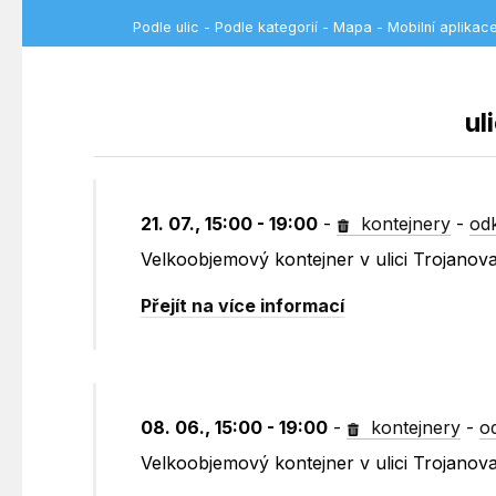
Podle ulic
-
Podle kategorií
-
Mapa
-
Mobilní aplikac
ul
21. 07., 15:00 - 19:00
-
kontejnery
-
od
Velkoobjemový kontejner v ulici Trojanov
Přejít na více informací
08. 06., 15:00 - 19:00
-
kontejnery
-
o
Velkoobjemový kontejner v ulici Trojanov