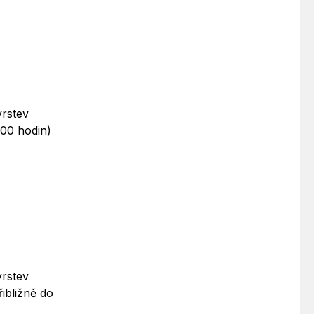
vrstev
.00 hodin)
vrstev
ibližně do