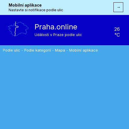
Mobilní aplikace
→
Nastavte si notifikace podle ulic
Praha.online
26
°C
Události v Praze podle ulic
Podle ulic
-
Podle kategorií
-
Mapa
-
Mobilní aplikace