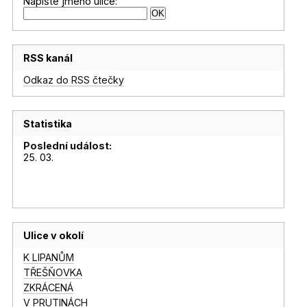
Napište jméno ulice:
RSS kanál
Odkaz do RSS čtečky
Statistika
Poslední událost:
25. 03.
Ulice v okolí
K LIPANŮM
TŘEŠŇOVKA
ZKRÁCENÁ
V PRUTINÁCH