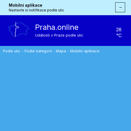
Mobilní aplikace
→
Nastavte si notifikace podle ulic
Praha.online
28
°C
Události v Praze podle ulic
Podle ulic
-
Podle kategorií
-
Mapa
-
Mobilní aplikace