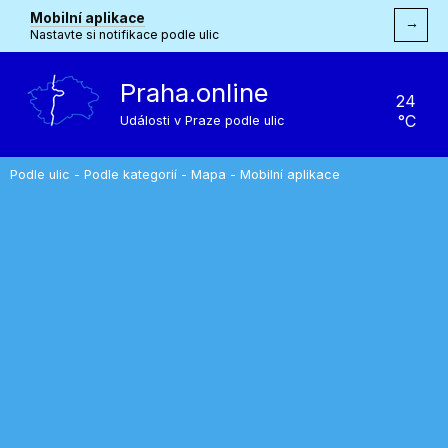
Mobilní aplikace
→
Nastavte si notifikace podle ulic
Praha.online
24
°C
Události v Praze podle ulic
Podle ulic
-
Podle kategorií
-
Mapa
-
Mobilní aplikace