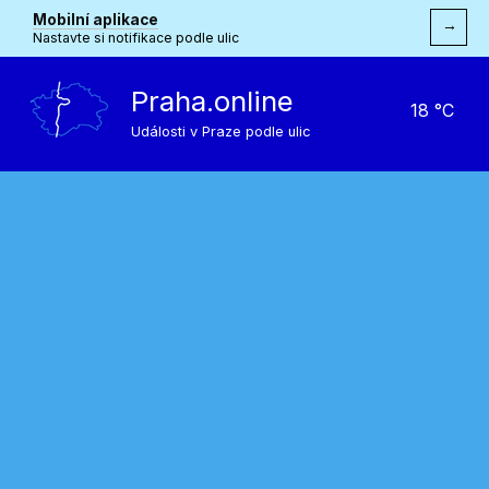
Mobilní aplikace
→
Nastavte si notifikace podle ulic
Praha.online
18 °C
Události v Praze podle ulic