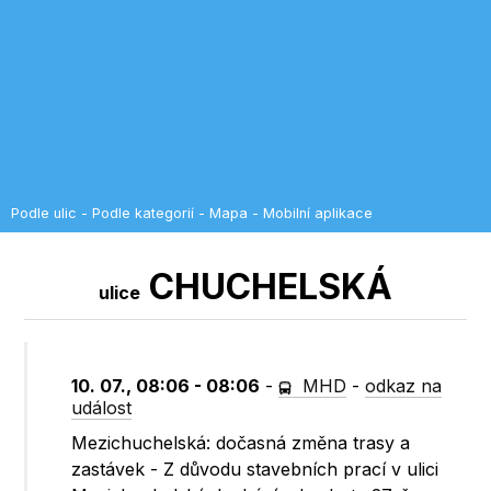
Podle ulic
-
Podle kategorií
-
Mapa
-
Mobilní aplikace
CHUCHELSKÁ
ulice
10. 07., 08:06 - 08:06
-
MHD
-
odkaz na
událost
Mezichuchelská: dočasná změna trasy a
zastávek - Z důvodu stavebních prací v ulici