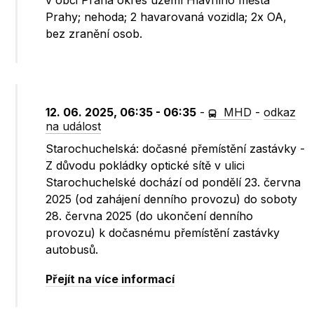
v obci Praha okres území Hlavního města
Prahy; nehoda; 2 havarovaná vozidla; 2x OA,
bez zranění osob.
12. 06. 2025, 06:35 - 06:35
-
MHD
-
odkaz
na událost
Starochuchelská: dočasné přemístění zastávky -
Z důvodu pokládky optické sítě v ulici
Starochuchelské dochází od pondělí 23. června
2025 (od zahájení denního provozu) do soboty
28. června 2025 (do ukončení denního
provozu) k dočasnému přemístění zastávky
autobusů.
Přejít na více informací