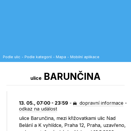
Podle ulic
-
Podle kategorií
-
Mapa
-
Mobilní aplikace
BARUNČINA
ulice
13. 05., 07:00 - 23:59
-
dopravní informace
-
odkaz na událost
ulice Barunčina, mezi křižovatkami ulic Nad
Belárií a K vyhlídce, Praha 12, Praha, uzavřeno,