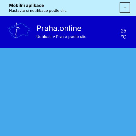
Mobilní aplikace
→
Nastavte si notifikace podle ulic
Praha.online
25
°C
Události v Praze podle ulic