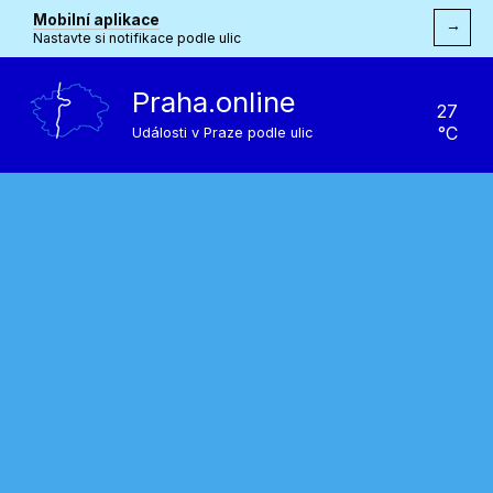
Mobilní aplikace
→
Nastavte si notifikace podle ulic
Praha.online
27
°C
Události v Praze podle ulic