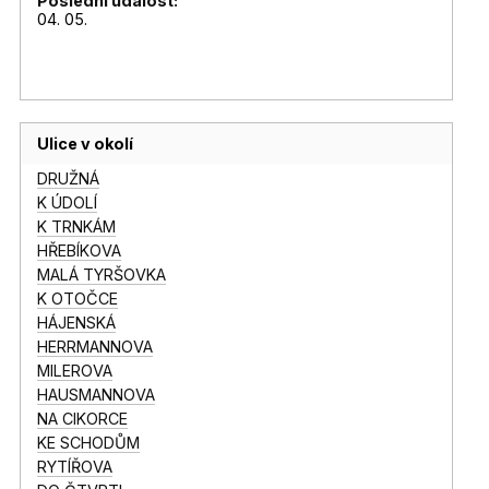
Poslední událost:
04. 05.
Ulice v okolí
DRUŽNÁ
K ÚDOLÍ
K TRNKÁM
HŘEBÍKOVA
MALÁ TYRŠOVKA
K OTOČCE
HÁJENSKÁ
HERRMANNOVA
MILEROVA
HAUSMANNOVA
NA CIKORCE
KE SCHODŮM
RYTÍŘOVA