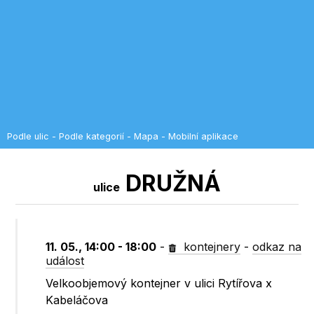
Podle ulic
-
Podle kategorií
-
Mapa
-
Mobilní aplikace
DRUŽNÁ
ulice
11. 05., 14:00 - 18:00
-
kontejnery
-
odkaz na
událost
Velkoobjemový kontejner v ulici Rytířova x
Kabeláčova