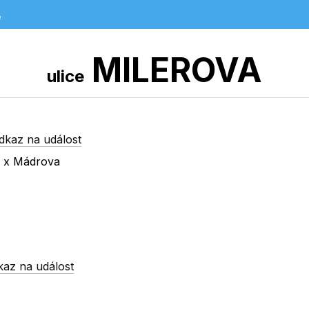
e
MILEROVA
ulice
dkaz na událost
a x Mádrova
kaz na událost