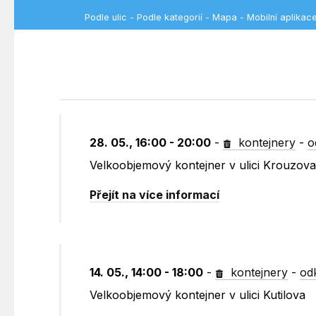
Podle ulic
-
Podle kategorií
-
Mapa
-
Mobilní aplikac
28. 05., 16:00 - 20:00
-
kontejnery
-
o
Velkoobjemový kontejner v ulici Krouzov
Přejít na více informací
14. 05., 14:00 - 18:00
-
kontejnery
-
od
Velkoobjemový kontejner v ulici Kutilova